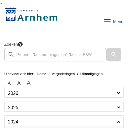
Ga naar de inhoud van deze pagina
Ga naar het zoeken
Ga naar het menu
Menu
Zoeken
U bevindt zich hier:
Home
Vergaderingen
Uitnodigingen
A
A
A
2026
2025
2024