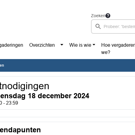
Zoeken
gaderingen
Overzichten
Wie is wie
Hoe vergadere
we?
gen
tnodigingen
ensdag 18 december 2024
0 - 23:59
endapunten