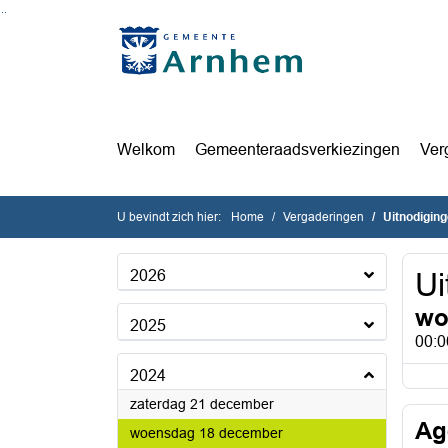
Ga naar de inhoud van deze pagina
Ga naar het zoeken
Ga naar het menu
Welkom
Gemeenteraadsverkiezingen
Ver
U bevindt zich hier:
Home
Vergaderingen
Uitnodigin
2026
Ui
wo
2025
00:0
2024
2024
zaterdag 21 december
Ag
2024
woensdag 18 december