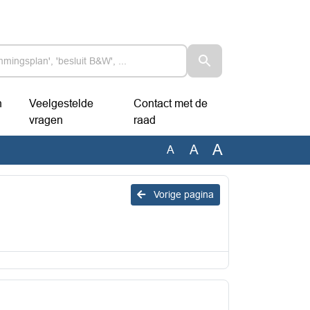
n
Veelgestelde
Contact met de
vragen
raad
A
A
A
Vorige pagina