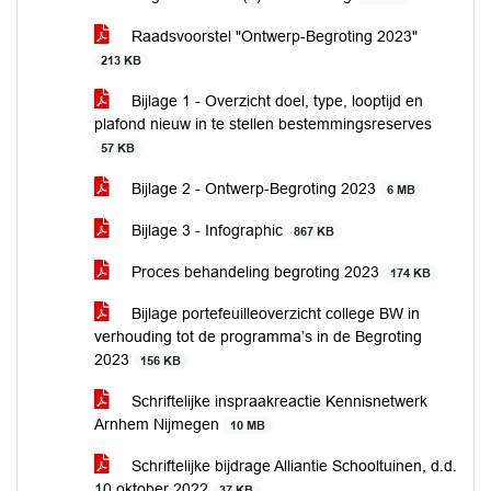
Raadsvoorstel "Ontwerp-Begroting 2023"
213 KB
Bijlage 1 - Overzicht doel, type, looptijd en
plafond nieuw in te stellen bestemmingsreserves
57 KB
Bijlage 2 - Ontwerp-Begroting 2023
6 MB
Bijlage 3 - Infographic
867 KB
Proces behandeling begroting 2023
174 KB
Bijlage portefeuilleoverzicht college BW in
verhouding tot de programma’s in de Begroting
2023
156 KB
Schriftelijke inspraakreactie Kennisnetwerk
Arnhem Nijmegen
10 MB
Schriftelijke bijdrage Alliantie Schooltuinen, d.d.
10 oktober 2022
37 KB