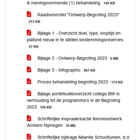
& meningsvormende (1) behandeling
146 KB
Raadsvoorstel "Ontwerp-Begroting 2023"
213 KB
Bijlage 1 - Overzicht doel, type, looptijd en
plafond nieuw in te stellen bestemmingsreserves
57 KB
Bijlage 2 - Ontwerp-Begroting 2023
6 MB
Bijlage 3 - Infographic
867 KB
Proces behandeling begroting 2023
174 KB
Bijlage portefeuilleoverzicht college BW in
verhouding tot de programma’s in de Begroting
2023
156 KB
Schriftelijke inspraakreactie Kennisnetwerk
Arnhem Nijmegen
10 MB
Schriftelijke bijdrage Alliantie Schooltuinen, d.d.