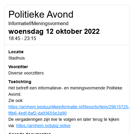
Politieke Avond
Informatief/Meningsvormend
woensdag 12 oktober 2022
18:45 - 23:15
Locatie
Stadhuis
Voorzitter
Diverse voorzitters
Toelichting
Het betreft een informatieve- en meningsvormende Politieke
Avond.
Zie ook:
https://arnhem.bestuurlijkeinformatie.nl/Reports/Item/29615725-
f8b6-4edf-8af2-da93655e2a90
De vergaderingen zijn live te volgen en later terug te kijken
via:
https://arnhem.notubiz.nl/live