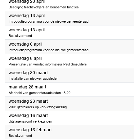
2022
woensdag 20 april
Beëdiging fractievolgers en benoemen functies
2022
woensdag 13 april
Introductieprogramma voor de nieuwe gemeenteraad
2022
woensdag 13 april
Besluitvormend
2022
woensdag 6 april
Introductieprogramma voor de nieuwe gemeenteraad
2022
woensdag 6 april
Presentatie van verslag informateur Paul Smeulders
2022
woensdag 30 maart
Installatie van nieuwe raadsleden
2022
maandag 28 maart
Afscheid van gemeenteraadsleden 18-22
2022
woensdag 23 maart
Visie lijsttrekkers op verkiezingsuitslag
2022
woensdag 16 maart
Uitslagenavond verkiezingen
2022
woensdag 16 februari
Besluitvormend