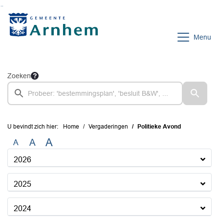
Ga naar de inhoud van deze pagina
Ga naar het zoeken
Ga naar het menu
Menu
Zoeken
U bevindt zich hier:
Home
Vergaderingen
Politieke Avond
A
A
A
2026
2025
2024