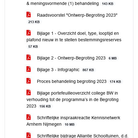
& meningsvormende (1) behandeling
143 KB
Raadsvoorstel "Ontwerp-Begroting 2023"
213 KB
Bijlage 1 - Overzicht doel, type, looptijd en
plafond nieuw in te stellen bestemmingsreserves
57 KB
Bijlage 2 - Ontwerp-Begroting 2023
6 MB
Bijlage 3 - Infographic
867 KB
Proces behandeling begroting 2023
174 KB
Bijlage portefeuilleoverzicht college BW in
verhouding tot de programma’s in de Begroting
2023
156 KB
Schriftelijke inspraakreactie Kennisnetwerk
Arnhem Nijmegen
10 MB
Schriftelijke bijdrage Alliantie Schooltuinen, d.d.