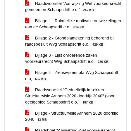
Raadsvoorstel "Aanwijzing Wet voorkeursrecht
gemeenten Schaapsdrift e.o."
242 KB
Bijlage 1 - Ruimtelijke motivatie ontwikkelingen
aan de Schaapsdrift e.o.
614 KB
Bijlage 2 - Grondplantekening behorend bij
raadsbesluit Wvg Schaapsdrift e.o.
429 KB
Bijlage 3 - Lijst onroerende zaken
voorkeursrecht Wvg Schaapsdrift e.o.
286 KB
Bijlage 4 - Zienswijzennota Wvg Schaapsdrift
e.o,
632 KB
Raadsvoorstel "Gedeeltelijk intrekken
Structuurvisie Arnhem 2020 doorkijk 2040" (voor
deelgebied Schaapsdrift e.o.)
187 KB
Bijlage - Structuurvisie Arnhem 2020 doorkijk
2040
13 MB
Raadsbrief "Aanwijzing Wet voorkeursrecht