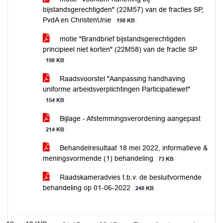
bijstandsgerechtigden" (22M57) van de fracties SP,
PvdA en ChristenUnie
198 KB
motie "Brandbrief bijstandsgerechtigden
principieel niet korten" (22M58) van de fractie SP
198 KB
Raadsvoorstel "Aanpassing handhaving
uniforme arbeidsverplichtingen Participatiewet"
154 KB
Bijlage - Afstemmingsverordening aangepast
214 KB
Behandelresultaat 18 mei 2022, informatieve &
meningsvormende (1) behandeling
73 KB
Raadskameradvies t.b.v. de besluitvormende
behandeling op 01-06-2022
248 KB