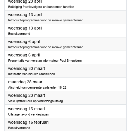
2022
woensdag 20 april
Beëdiging fractievolgers en benoemen functies
2022
woensdag 13 april
Introductieprogramma voor de nieuwe gemeenteraad
2022
woensdag 13 april
Besluitvormend
2022
woensdag 6 april
Introductieprogramma voor de nieuwe gemeenteraad
2022
woensdag 6 april
Presentatie van verslag informateur Paul Smeulders
2022
woensdag 30 maart
Installatie van nieuwe raadsleden
2022
maandag 28 maart
Afscheid van gemeenteraadsleden 18-22
2022
woensdag 23 maart
Visie lijsttrekkers op verkiezingsuitslag
2022
woensdag 16 maart
Uitslagenavond verkiezingen
2022
woensdag 16 februari
Besluitvormend