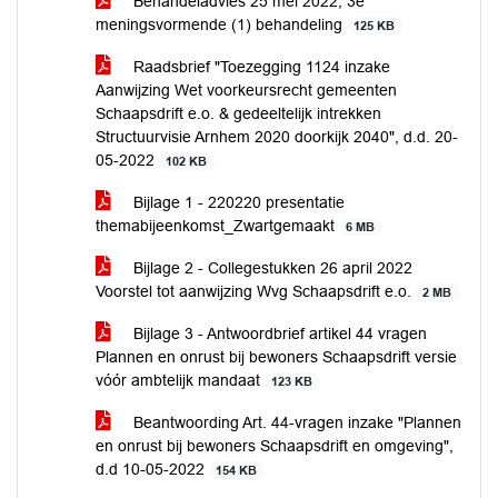
Behandeladvies 25 mei 2022, 3e
meningsvormende (1) behandeling
125 KB
Raadsbrief "Toezegging 1124 inzake
Aanwijzing Wet voorkeursrecht gemeenten
Schaapsdrift e.o. & gedeeltelijk intrekken
Structuurvisie Arnhem 2020 doorkijk 2040", d.d. 20-
05-2022
102 KB
Bijlage 1 - 220220 presentatie
themabijeenkomst_Zwartgemaakt
6 MB
Bijlage 2 - Collegestukken 26 april 2022
Voorstel tot aanwijzing Wvg Schaapsdrift e.o.
2 MB
Bijlage 3 - Antwoordbrief artikel 44 vragen
Plannen en onrust bij bewoners Schaapsdrift versie
vóór ambtelijk mandaat
123 KB
Beantwoording Art. 44-vragen inzake "Plannen
en onrust bij bewoners Schaapsdrift en omgeving",
d.d 10-05-2022
154 KB