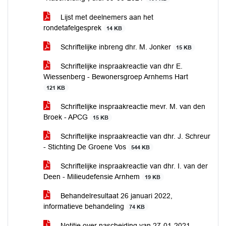
Lijst met deelnemers aan het
rondetafelgesprek
14 KB
Schriftelijke inbreng dhr. M. Jonker
15 KB
Schriftelijke inspraakreactie van dhr E.
Wiessenberg - Bewonersgroep Arnhems Hart
121 KB
Schriftelijke inspraakreactie mevr. M. van den
Broek - APCG
15 KB
Schriftelijke inspraakreactie van dhr. J. Schreur
- Stichting De Groene Vos
544 KB
Schriftelijke inspraakreactie van dhr. I. van der
Deen - Milieudefensie Arnhem
19 KB
Behandelresultaat 26 januari 2022,
informatieve behandeling
74 KB
Notitie over nascheiding van 27-01-2021