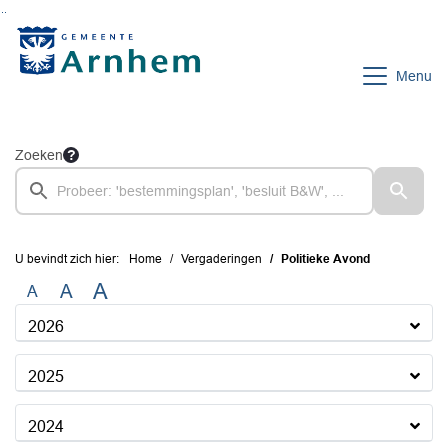
Ga naar de inhoud van deze pagina
Ga naar het zoeken
Ga naar het menu
Menu
Zoeken
U bevindt zich hier:
Home
Vergaderingen
Politieke Avond
A
A
A
2026
2025
2024