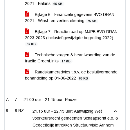
2021 - Balans
65 KB
Bijlage 6 - Financiële gegevens BVO DRAN
2021 - Winst- en verliesrekening
75 KB
Bijlage 7 - Reactie raad op MJPB BVO DRAN
2023-2026 (inclusief gewijzigde begroting 2022)
52 KB
Technische vragen & beantwoording van de
fractie GroenLinks
17 KB
Raadskameradvies t.b.v. de besluitvormende
behandeling op 01-06-2022
68 KB
7
21.00 uur - 21.15 uur: Pauze
8.RZ
21.15 uur - 22.15 uur: Aanwijzing Wet
voorkeursrecht gemeenten Schaapsdrift e.o. &
Gedeeltelijk intrekken Structuurvisie Arnhem