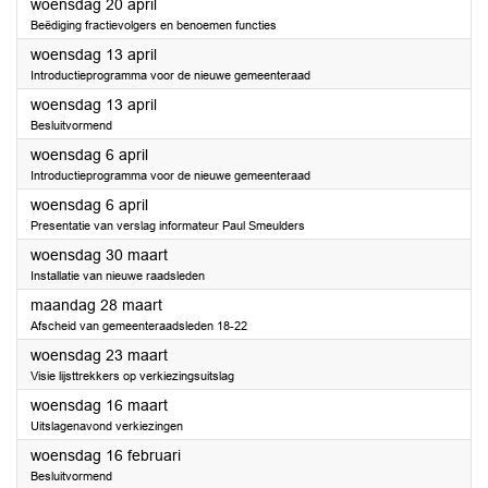
2022
woensdag 20 april
Beëdiging fractievolgers en benoemen functies
2022
woensdag 13 april
Introductieprogramma voor de nieuwe gemeenteraad
2022
woensdag 13 april
Besluitvormend
2022
woensdag 6 april
Introductieprogramma voor de nieuwe gemeenteraad
2022
woensdag 6 april
Presentatie van verslag informateur Paul Smeulders
2022
woensdag 30 maart
Installatie van nieuwe raadsleden
2022
maandag 28 maart
Afscheid van gemeenteraadsleden 18-22
2022
woensdag 23 maart
Visie lijsttrekkers op verkiezingsuitslag
2022
woensdag 16 maart
Uitslagenavond verkiezingen
2022
woensdag 16 februari
Besluitvormend