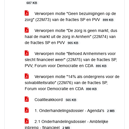
687 KB
Verworpen motie "Geen bezuinigingen op de
zorg" (22M73) van de fracties SP en PVV
899 KB
Verworpen motie "De zorg is geen markt, dus
haal de markt uit de zorg in Arnhem" (22M74) van
de fracties SP en PVV
905 KB
Verworpen motie "Behoed Arnhemmers voor
slecht financieel weer" (22M75) van de fracties SP,
PVV, Forum voor Democratie en CDA
895 KB
Verworpen motie "14% als ondergrens voor de
solvabiliteitsratio" (22M76) van de fracties SP,
Forum voor Democratie en CDA
890 KB
Coalitieakkoord
565 KB
1. Onderhandelingsdossier - Agenda's
2 MB
2.1 Onderhandelingsdossier - Ambtelijke
inbreng - financieel
2 MB