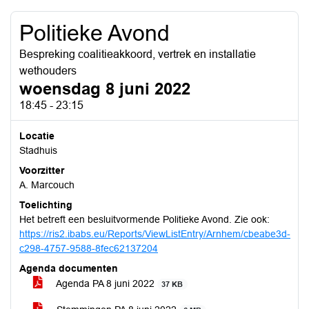
Politieke Avond
Bespreking coalitieakkoord, vertrek en installatie
wethouders
woensdag 8 juni 2022
18:45 - 23:15
Locatie
Stadhuis
Voorzitter
A. Marcouch
Toelichting
Het betreft een besluitvormende Politieke Avond. Zie ook:
https://ris2.ibabs.eu/Reports/ViewListEntry/Arnhem/cbeabe3d-
c298-4757-9588-8fec62137204
Agenda documenten
Agenda PA 8 juni 2022
37 KB