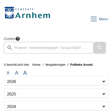
Ga naar de inhoud van deze pagina
Ga naar het zoeken
Ga naar het menu
Menu
Zoeken
U bevindt zich hier:
Home
Vergaderingen
Politieke Avond
A
A
A
2026
2025
2024