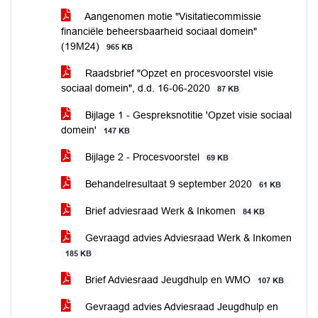
Aangenomen motie "Visitatiecommissie
financiële beheersbaarheid sociaal domein"
(19M24)
965 KB
Raadsbrief "Opzet en procesvoorstel visie
sociaal domein", d.d. 16-06-2020
87 KB
Bijlage 1 - Gespreksnotitie 'Opzet visie sociaal
domein'
147 KB
Bijlage 2 - Procesvoorstel
69 KB
Behandelresultaat 9 september 2020
61 KB
Brief adviesraad Werk & Inkomen
84 KB
Gevraagd advies Adviesraad Werk & Inkomen
185 KB
Brief Adviesraad Jeugdhulp en WMO
107 KB
Gevraagd advies Adviesraad Jeugdhulp en