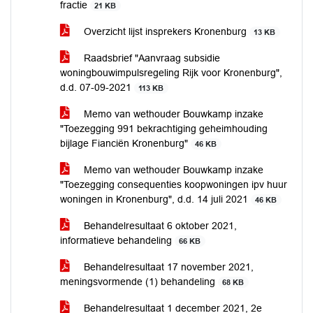
fractie
21 KB
Overzicht lijst insprekers Kronenburg
13 KB
Raadsbrief "Aanvraag subsidie
woningbouwimpulsregeling Rijk voor Kronenburg",
d.d. 07-09-2021
113 KB
Memo van wethouder Bouwkamp inzake
"Toezegging 991 bekrachtiging geheimhouding
bijlage Fianciën Kronenburg"
46 KB
Memo van wethouder Bouwkamp inzake
"Toezegging consequenties koopwoningen ipv huur
woningen in Kronenburg", d.d. 14 juli 2021
46 KB
Behandelresultaat 6 oktober 2021,
informatieve behandeling
66 KB
Behandelresultaat 17 november 2021,
meningsvormende (1) behandeling
68 KB
Behandelresultaat 1 december 2021, 2e