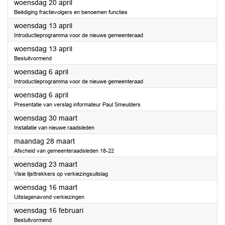
2022
woensdag 20 april
Beëdiging fractievolgers en benoemen functies
2022
woensdag 13 april
Introductieprogramma voor de nieuwe gemeenteraad
2022
woensdag 13 april
Besluitvormend
2022
woensdag 6 april
Introductieprogramma voor de nieuwe gemeenteraad
2022
woensdag 6 april
Presentatie van verslag informateur Paul Smeulders
2022
woensdag 30 maart
Installatie van nieuwe raadsleden
2022
maandag 28 maart
Afscheid van gemeenteraadsleden 18-22
2022
woensdag 23 maart
Visie lijsttrekkers op verkiezingsuitslag
2022
woensdag 16 maart
Uitslagenavond verkiezingen
2022
woensdag 16 februari
Besluitvormend