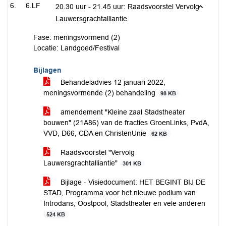
6.LF
20.30 uur - 21.45 uur: Raadsvoorstel Vervolg
Lauwersgrachtalliantie
Fase: meningsvormend (2)
Locatie: Landgoed/Festival
Bijlagen
Behandeladvies 12 januari 2022,
meningsvormende (2) behandeling
98 KB
amendement "Kleine zaal Stadstheater
bouwen" (21A86) van de fracties GroenLinks, PvdA,
VVD, D66, CDA en ChristenUnie
62 KB
Raadsvoorstel "Vervolg
Lauwersgrachtalliantie"
301 KB
Bijlage - Visiedocument: HET BEGINT BIJ DE
STAD, Programma voor het nieuwe podium van
Introdans, Oostpool, Stadstheater en vele anderen
524 KB