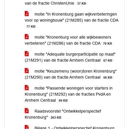
van de fractie ChristenUnie
37 KB
motie "In Kronenburg gaan wijkverbeteringen
voor op woningbouw" (21M285) van de fractie CDA
77 KB
motie "Kronenburg voor alle wijkbewoners
verbeteren" (21M286) van de fractie CDA
78 KB
motie "Adequate burgerparticipatie op maat"
(21M291) van de fractie Arnhem Centraal
67 KB
motie "Keuzemenu (woon)toren Kronenburg"
(21M290) van de fractie Arnhem Centraal
66 KB
motie "Passende woningen voor starters in
Kronenburg" (21M292) van de fracties PvdA en
Arnhem Centraal
69 KB
Raadsvoorstel "Ontwikkelperspectief
Kronenburg"
263 KB
Bijlage 1 - Ontwikkelperspectief Kronenburg