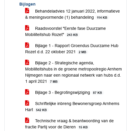
Bijlagen
Behandeladvies 12 januari 2022, informatieve
& meningsvormende (1) behandeling
114 KB
Raadsvoorstel "Eerste fase Duurzame
Mobiliteitshub Rozet"
243 KB
Bijlage 1 - Rapport Groendus Duurzame Hub
Rozet d.d. 22 oktober 2021
2 MB
Bijlage 2 - Strategische agenda,
Mobiliteitshubs in de groene metropoolregio Arnhem
Nijmegen naar een regionaal netwerk van hubs d.d.
1 april 2021
7 MB
Bijlage 3 - Begrotingswijziging
87 KB
Schriftelijke inbreng Bewonersgroep Arnhems
Hart
542 KB
Technische vraag & beantwoording van de
fractie Partij voor de Dieren
15 KB