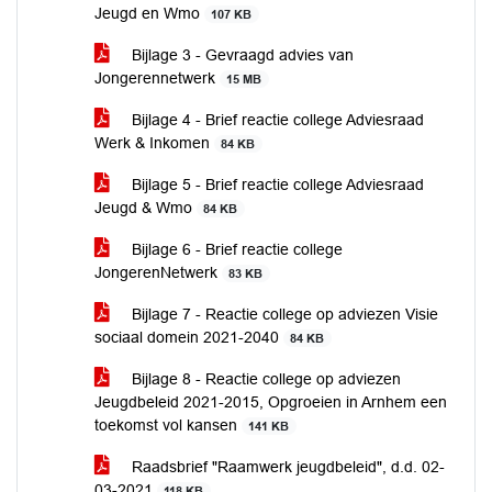
Jeugd en Wmo
107 KB
Bijlage 3 - Gevraagd advies van
Jongerennetwerk
15 MB
Bijlage 4 - Brief reactie college Adviesraad
Werk & Inkomen
84 KB
Bijlage 5 - Brief reactie college Adviesraad
Jeugd & Wmo
84 KB
Bijlage 6 - Brief reactie college
JongerenNetwerk
83 KB
Bijlage 7 - Reactie college op adviezen Visie
sociaal domein 2021-2040
84 KB
Bijlage 8 - Reactie college op adviezen
Jeugdbeleid 2021-2015, Opgroeien in Arnhem een
toekomst vol kansen
141 KB
Raadsbrief "Raamwerk jeugdbeleid", d.d. 02-
03-2021
118 KB