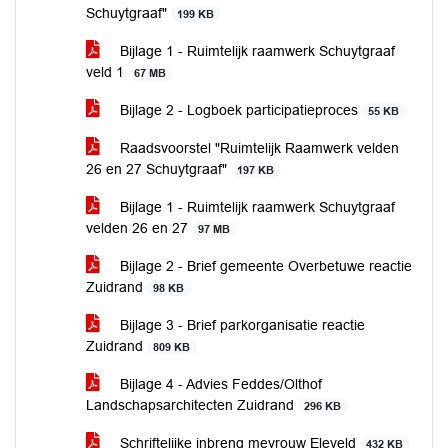
Schuytgraaf"
199 KB
Bijlage 1 - Ruimtelijk raamwerk Schuytgraaf
veld 1
67 MB
Bijlage 2 - Logboek participatieproces
55 KB
Raadsvoorstel "Ruimtelijk Raamwerk velden
26 en 27 Schuytgraaf"
197 KB
Bijlage 1 - Ruimtelijk raamwerk Schuytgraaf
velden 26 en 27
97 MB
Bijlage 2 - Brief gemeente Overbetuwe reactie
Zuidrand
98 KB
Bijlage 3 - Brief parkorganisatie reactie
Zuidrand
809 KB
Bijlage 4 - Advies Feddes/Olthof
Landschapsarchitecten Zuidrand
296 KB
Schriftelijke inbreng mevrouw Eleveld
432 KB