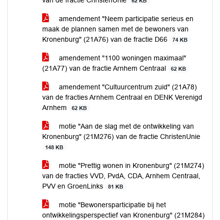
van de fractie ChristenUnie
62 KB
amendement "Neem participatie serieus en
maak de plannen samen met de bewoners van
Kronenburg" (21A76) van de fractie D66
74 KB
amendement "1100 woningen maximaal"
(21A77) van de fractie Arnhem Centraal
62 KB
amendement "Cultuurcentrum zuid" (21A78)
van de fracties Arnhem Centraal en DENK Verenigd
Arnhem
62 KB
motie "Aan de slag met de ontwikkeling van
Kronenburg" (21M276) van de fractie ChristenUnie
148 KB
motie "Prettig wonen in Kronenburg" (21M274)
van de fracties VVD, PvdA, CDA, Arnhem Centraal,
PVV en GroenLinks
81 KB
motie "Bewonersparticipatie bij het
ontwikkelingsperspectief van Kronenburg" (21M284)