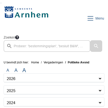
Ga naar de inhoud van deze pagina
Ga naar het zoeken
Ga naar het menu
Menu
Zoeken
U bevindt zich hier:
Home
Vergaderingen
Politieke Avond
A
A
A
2026
2025
2024