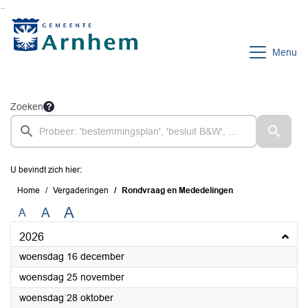
Ga naar de inhoud van deze pagina
Ga naar het zoeken
Ga naar het menu
Menu
Zoeken
U bevindt zich hier:
Home
Vergaderingen
Rondvraag en Mededelingen
A
A
A
2026
2026
woensdag 16 december
2026
woensdag 25 november
2026
woensdag 28 oktober