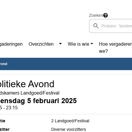
Zoeken
gaderingen
Overzichten
Wie is wie
Hoe vergadere
we?
Avond
litieke Avond
skamers Landgoed/Festival
ensdag 5 februari 2025
5 - 23:15
tie
2 Landgoed/Festival
itter
Diverse voorzitters