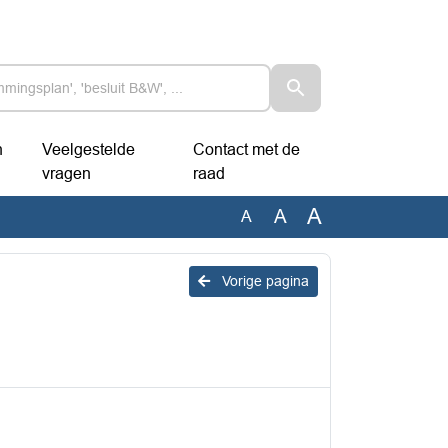
n
Veelgestelde
Contact met de
vragen
raad
A
A
A
Vorige pagina