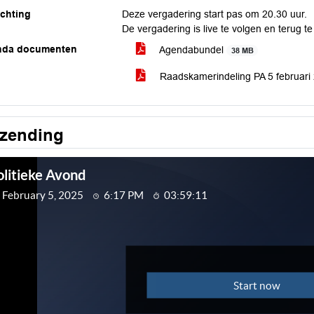
ichting
Deze vergadering start pas om 20.30 uur.
De vergadering is live te volgen en terug te
nda documenten
Agendabundel
38 MB
Raadskamerindeling PA 5 februar
tzending