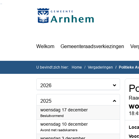
Ga naar de inhoud van deze pagina
Ga naar het zoeken
Ga naar het menu
Welkom
Gemeenteraadsverkiezingen
Ver
U bevindt zich hier:
Home
Vergaderingen
Politieke 
2026
Po
Raad
2025
wo
2025
woensdag 17 december
18:4
Besluitvormend
2025
woensdag 10 december
Loca
Avond met raadskamers
Voorz
2025
woensdag 3 december