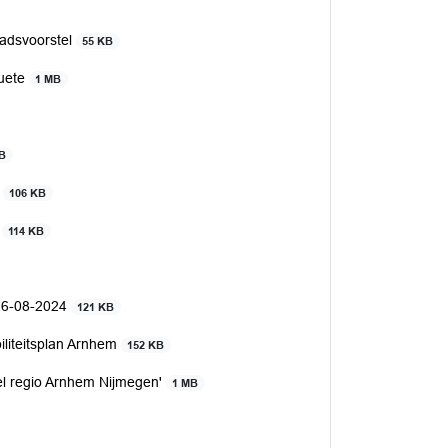
aadsvoorstel
55 KB
quete
1 MB
KB
g
106 KB
g
114 KB
. 26-08-2024
121 KB
liteitsplan Arnhem
152 KB
el regio Arnhem Nijmegen'
1 MB