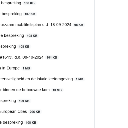
 bespreking
108 KB
e bespreking
107 KB
duurzaam mobiliteitsplan d.d. 18-09-2024
98 KB
de bespreking
108 KB
espreking
108 KB
#1613', d.d. 08-10-2024
101 KB
ts in Europe
1 MB
eersveiligheid en de lokale leefomgeving
1 MB
 uur binnen de bebouwde kom
10 MB
espreking
109 KB
 European cities
206 KB
e bespreking
108 KB