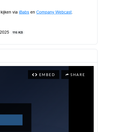
 kijken via
iBabs
en
Company Webcast
.
i 2025
116 KB