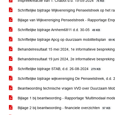
Inspreekreactie van T. Chabot d.d. 15-05-2024
76 KB
Schriftelijke bijdrage Wijkvereniging Penseelstreek op het r
Bijlage van Wijkvereniging Penseelstreek - Rapportage En
Schriftelijke bijdrage Arnhem6811 d.d. 30-05
49 KB
Schriftelijke bijdrage Apcg op duurzaam mobiliteitsplan
69 
Behandelresultaat 15 mei 2024, 1e informatieve besprekin
Behandelresultaat 19 juni 2024, 2e informatieve besprekin
Schriftelijke bijdrage STAB, d.d. 26-08-2024
279 KB
Schriftelijke bijdrage wijkvereniging De Penseelstreek, d.d
Beantwoording technische vragen VVD over Duurzaam Mobi
Bijlage 1 bij beantwoording - Rapportage 'Multimodaal mod
Bijlage 2 bij beantwoording - financiele overzichten
97 KB