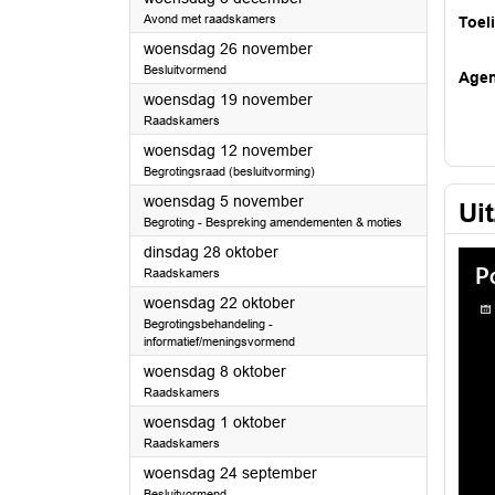
Avond met raadskamers
Toel
2025
woensdag 26 november
Besluitvormend
Age
2025
woensdag 19 november
Raadskamers
2025
woensdag 12 november
Begrotingsraad (besluitvorming)
2025
woensdag 5 november
Ui
Begroting - Bespreking amendementen & moties
2025
dinsdag 28 oktober
Raadskamers
2025
woensdag 22 oktober
Begrotingsbehandeling -
informatief/meningsvormend
2025
woensdag 8 oktober
Raadskamers
2025
woensdag 1 oktober
Raadskamers
2025
woensdag 24 september
Besluitvormend