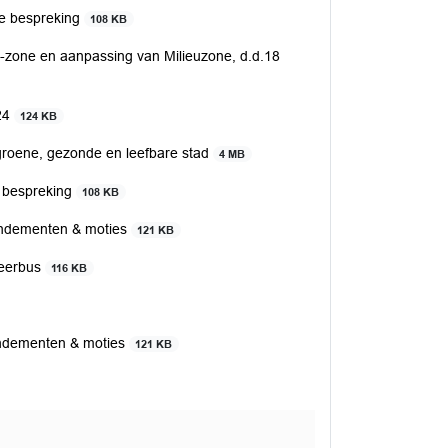
e bespreking
108 KB
zone en aanpassing van Milieuzone, d.d.18
024
124 KB
 groene, gezonde en leefbare stad
4 MB
 bespreking
108 KB
endementen & moties
121 KB
keerbus
116 KB
endementen & moties
121 KB