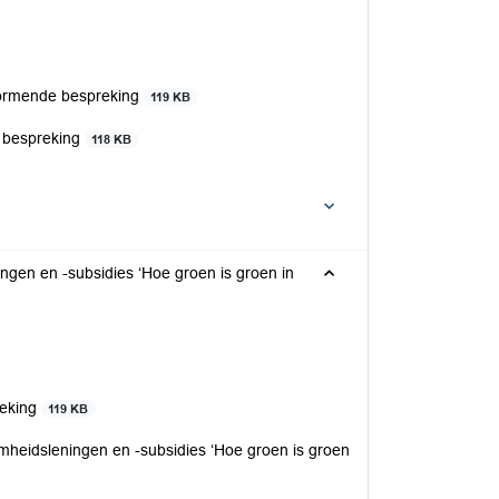
vormende bespreking
119 KB
 bespreking
118 KB
gen en -subsidies ‘Hoe groen is groen in
reking
119 KB
eidsleningen en -subsidies ‘Hoe groen is groen