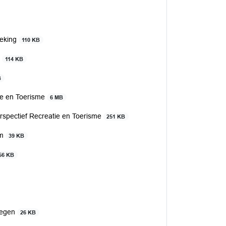
reking
110 KB
'
114 KB
B
ie en Toerisme
6 MB
rspectief Recreatie en Toerisme
251 KB
um
39 KB
56 KB
jmegen
26 KB