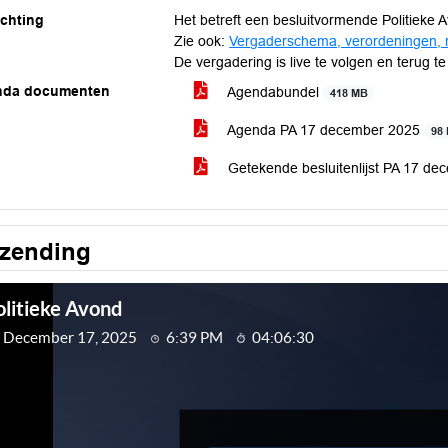
ichting
Het betreft een besluitvormende Politieke 
Zie ook:
Vergaderschema, verordeningen, 
De vergadering is live te volgen en terug te
nda documenten
Agendabundel
418 MB
Agenda PA 17 december 2025
98
Getekende besluitenlijst PA 17 d
tzending