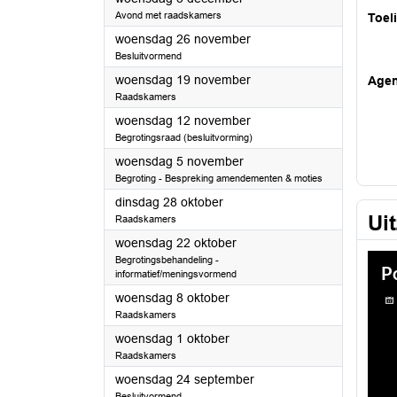
Avond met raadskamers
Toel
2025
woensdag 26 november
Besluitvormend
2025
woensdag 19 november
Age
Raadskamers
2025
woensdag 12 november
Begrotingsraad (besluitvorming)
2025
woensdag 5 november
Begroting - Bespreking amendementen & moties
2025
dinsdag 28 oktober
Ui
Raadskamers
2025
woensdag 22 oktober
Begrotingsbehandeling -
informatief/meningsvormend
2025
woensdag 8 oktober
Raadskamers
2025
woensdag 1 oktober
Raadskamers
2025
woensdag 24 september
Besluitvormend