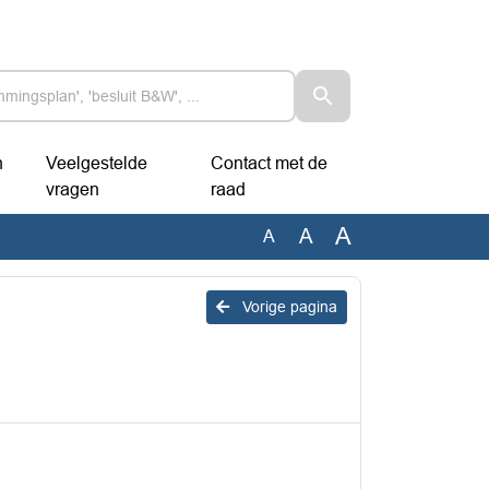
n
Veelgestelde
Contact met de
vragen
raad
A
A
A
Vorige pagina