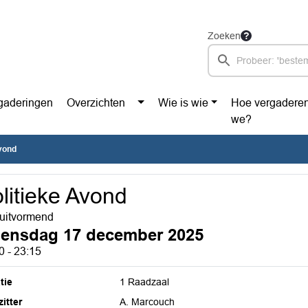
Zoeken
gaderingen
Overzichten
Wie is wie
Hoe vergadere
we?
Avond
litieke Avond
uitvormend
ensdag 17 december 2025
0 - 23:15
tie
1 Raadzaal
itter
A. Marcouch