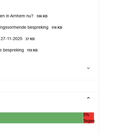
oen in Arnhem nu?
106 KB
ningsvormende bespreking
118 KB
. 27-11-2025
37 KB
e bespreking
118 KB
5%
Tegen