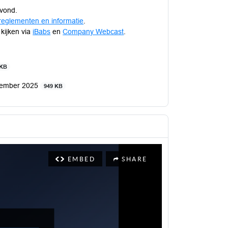
Avond.
reglementen en informatie
.
 kijken via
iBabs
en
Company Webcast
.
 KB
ecember 2025
949 KB