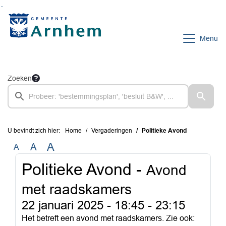
Ga naar de inhoud van deze pagina
Ga naar het zoeken
Ga naar het menu
Menu
Zoeken
U bevindt zich hier:
Home
Vergaderingen
Politieke Avond
A
A
A
Politieke Avond -
Avond
met raadskamers
22 januari 2025 -
18:45 - 23:15
Het betreft een avond met raadskamers. Zie ook: