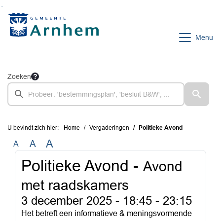
Ga naar de inhoud van deze pagina
Ga naar het zoeken
Ga naar het menu
Menu
Zoeken
U bevindt zich hier:
Home
Vergaderingen
Politieke Avond
A
A
A
Politieke Avond -
Avond
met raadskamers
3 december 2025 -
18:45 - 23:15
Het betreft een informatieve & meningsvormende