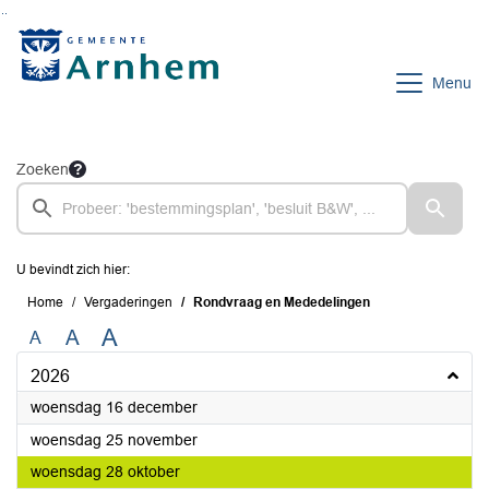
Ga naar de inhoud van deze pagina
Ga naar het zoeken
Ga naar het menu
Menu
Zoeken
U bevindt zich hier:
Home
Vergaderingen
Rondvraag en Mededelingen
A
A
A
2026
2026
woensdag 16 december
2026
woensdag 25 november
2026
woensdag 28 oktober