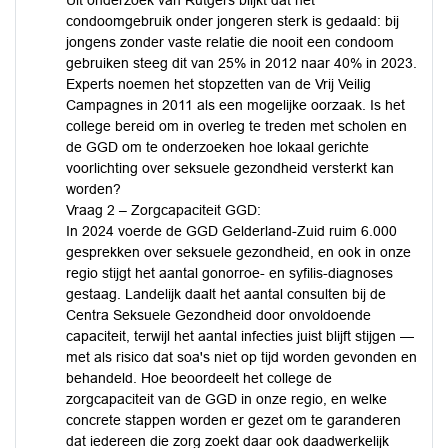
Uit onderzoek van Rutgers blijkt dat het
condoomgebruik onder jongeren sterk is gedaald: bij
jongens zonder vaste relatie die nooit een condoom
gebruiken steeg dit van 25% in 2012 naar 40% in 2023.
Experts noemen het stopzetten van de Vrij Veilig
Campagnes in 2011 als een mogelijke oorzaak. Is het
college bereid om in overleg te treden met scholen en
de GGD om te onderzoeken hoe lokaal gerichte
voorlichting over seksuele gezondheid versterkt kan
worden?
Vraag 2 – Zorgcapaciteit GGD:
In 2024 voerde de GGD Gelderland-Zuid ruim 6.000
gesprekken over seksuele gezondheid, en ook in onze
regio stijgt het aantal gonorroe- en syfilis-diagnoses
gestaag. Landelijk daalt het aantal consulten bij de
Centra Seksuele Gezondheid door onvoldoende
capaciteit, terwijl het aantal infecties juist blijft stijgen —
met als risico dat soa's niet op tijd worden gevonden en
behandeld. Hoe beoordeelt het college de
zorgcapaciteit van de GGD in onze regio, en welke
concrete stappen worden er gezet om te garanderen
dat iedereen die zorg zoekt daar ook daadwerkelijk