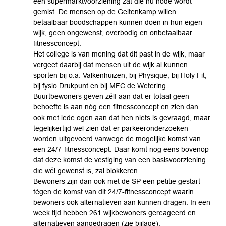
een supermarktvoorziening zat die nu node wordt
gemist. De mensen op de Geitenkamp willen
betaalbaar boodschappen kunnen doen in hun eigen
wijk, geen ongewenst, overbodig en onbetaalbaar
fitnessconcept.
Het college is van mening dat dit past in de wijk, maar
vergeet daarbij dat mensen uit de wijk al kunnen
sporten bij o.a. Valkenhuizen, bij Physique, bij Holy Fit,
bij fysio Drukpunt en bij MFC de Wetering.
Buurtbewoners geven zélf aan dat er totaal geen
behoefte is aan nóg een fitnessconcept en zien dan
ook met lede ogen aan dat hen niets is gevraagd, maar
tegelijkertijd wel zien dat er parkeeronderzoeken
worden uitgevoerd vanwege de mogelijke komst van
een 24/7-fitnessconcept. Daar komt nog eens bovenop
dat deze komst de vestiging van een basisvoorziening
die wél gewenst is, zal blokkeren.
Bewoners zijn dan ook met de SP een petitie gestart
tégen de komst van dit 24/7-fitnessconcept waarin
bewoners ook alternatieven aan kunnen dragen. In een
week tijd hebben 261 wijkbewoners gereageerd en
alternatieven aangedragen (zie bijlage).