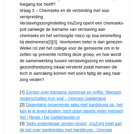
toegang toe heeft?
Vraag 3 – Chemseks en de verbinding met soa-
verspreiding:
Verslavingszorginstelling IrisZorg opent een chemseks-
poli vanwege de toename van verslaving aan
chemseks en het verhoogde risico op soa-besmetting
bij deelnemers[2][3]. Voorkomen beter is dan genezen.
Welke rol ziet het college voor de gemeente om in te
zetten op preventie richting deze groep, en hoe wordt
de samenwerking tussen verslavingszorg en seksuele
gezondheidszorg lokaal versterkt zodat mensen die
toch in aanraking komen met soa's tijdig de weg naar
zorg vinden?
[1]
Zorgen over toename gonorroe en syfilis: 'Mensen
onderschatten hun soa' - Omroep Gelderland
[2]
Dagenlang ongeremde seks met harddrugs op, het
kan je je leven kosten: toch doen steeds meer mensen
het | Regio | De Gelderlander.nl
[3]
'Seks ondenkbaar zonder drugs', IrisZorg trekt aan
de bel over gayfeestjes met harddrugs - Omroep