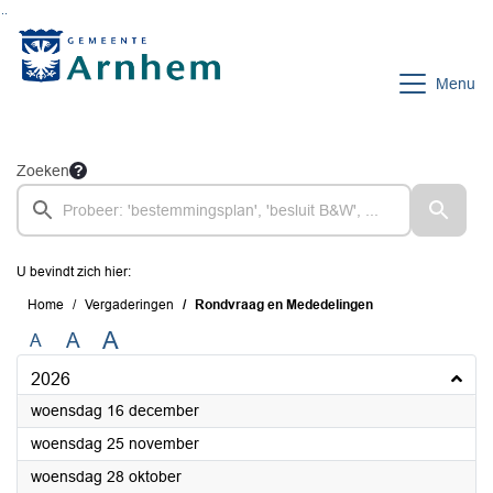
Ga naar de inhoud van deze pagina
Ga naar het zoeken
Ga naar het menu
Menu
Zoeken
U bevindt zich hier:
Home
Vergaderingen
Rondvraag en Mededelingen
A
A
A
2026
2026
woensdag 16 december
2026
woensdag 25 november
2026
woensdag 28 oktober