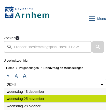
Ga naar de inhoud van deze pagina
Ga naar het zoeken
Ga naar het menu
Menu
Zoeken
U bevindt zich hier:
Home
Vergaderingen
Rondvraag en Mededelingen
A
A
A
2026
2026
woensdag 16 december
2026
woensdag 25 november
2026
woensdag 28 oktober