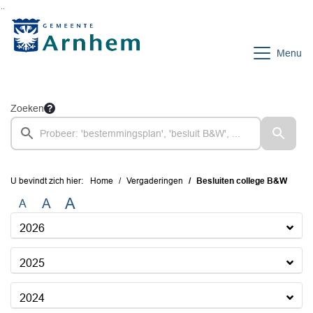
Ga naar de inhoud van deze pagina
Ga naar het zoeken
Ga naar het menu
Menu
Zoeken
U bevindt zich hier:
Home
Vergaderingen
Besluiten college B&W
A
A
A
2026
2025
2024