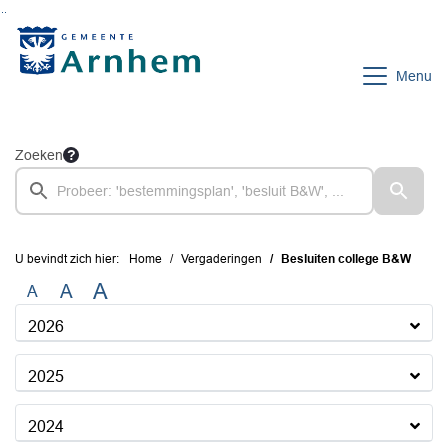
Ga naar de inhoud van deze pagina
Ga naar het zoeken
Ga naar het menu
Menu
Zoeken
U bevindt zich hier:
Home
Vergaderingen
Besluiten college B&W
A
A
A
2026
2025
2024