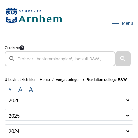
Ga naar de inhoud van deze pagina
Ga naar het zoeken
Ga naar het menu
Menu
Zoeken
U bevindt zich hier:
Home
Vergaderingen
Besluiten college B&W
A
A
A
2026
2025
2024