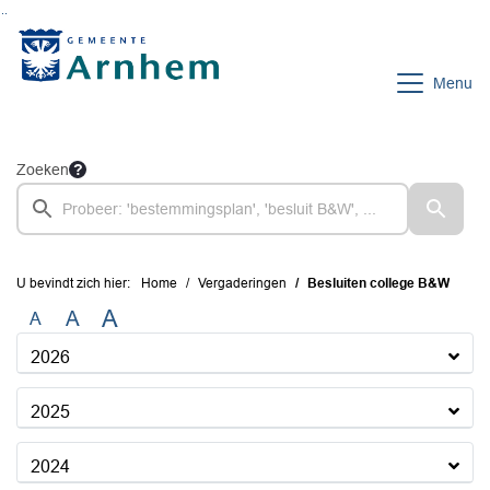
Ga naar de inhoud van deze pagina
Ga naar het zoeken
Ga naar het menu
Menu
Zoeken
U bevindt zich hier:
Home
Vergaderingen
Besluiten college B&W
A
A
A
2026
2025
2024