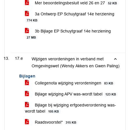
Mer beoordelingsbesluit veld 26 en 27
52 KB
3a Ontwerp EP Schuytgraaf 14e herziening
774 KB
3b Bijlage EP Schuytgraaf 14e herziening
27 MB
17.e
Wijzigen verordeningen in verband met
Omgevingswet (Wendy Akkers en Gwen Paling)
Bijlagen
Collegenota wijziging verordeningen
83 KB
Bijlage wijziging APV was-wordt tabel
123 KB
Bijlage bij wijziging erfgoedverordening was-
wordt tabel
105 KB
Raadsvoorstel*
315 KB