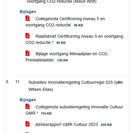
voortgang CO2-reductie (Maud Wolf)
Bijlagen
Collegenota Certificering niveau 5 en
voortgang CO2-reductie
96 KB
Raadsbrief Certificering niveau 5 en voortgang
CO2-reductie *
89 KB
Bijlage voortgang Klimaatplan en CO2-
Prestatieladder
138 KB
11
Subsidies Innovatieregeling Cultuurregio 025 (Lille
Witsen-Elias)
Bijlagen
Collegenota subsidieregeling Innovatie Cultuur
GMR *
116 KB
Adviesrapport GMR Cultuur 2023
259 KB