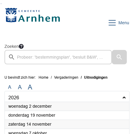
Ga naar de inhoud van deze pagina
Ga naar het zoeken
Ga naar het menu
Menu
Zoeken
U bevindt zich hier:
Home
Vergaderingen
Uitnodigingen
A
A
A
2026
2026
woensdag 2 december
2026
donderdag 19 november
2026
zaterdag 14 november
2026
woensdag 7 oktober