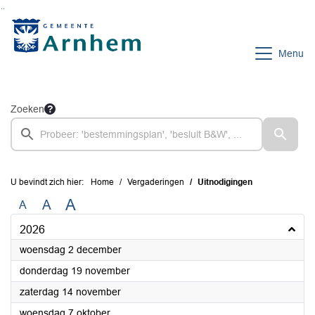
Ga naar de inhoud van deze pagina
Ga naar het zoeken
Ga naar het menu
Menu
Zoeken
U bevindt zich hier:
Home
Vergaderingen
Uitnodigingen
A
A
A
2026
2026
woensdag 2 december
2026
donderdag 19 november
2026
zaterdag 14 november
2026
woensdag 7 oktober