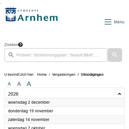
Ga naar de inhoud van deze pagina
Ga naar het zoeken
Ga naar het menu
Menu
Zoeken
U bevindt zich hier:
Home
Vergaderingen
Uitnodigingen
A
A
A
2026
2026
woensdag 2 december
2026
donderdag 19 november
2026
zaterdag 14 november
2026
woensdag 7 oktober