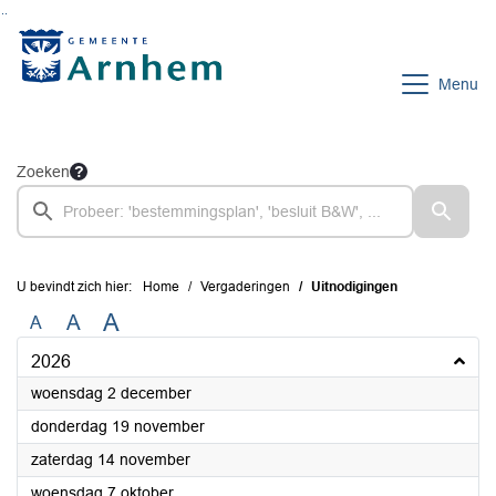
Ga naar de inhoud van deze pagina
Ga naar het zoeken
Ga naar het menu
Menu
Zoeken
U bevindt zich hier:
Home
Vergaderingen
Uitnodigingen
A
A
A
2026
2026
woensdag 2 december
2026
donderdag 19 november
2026
zaterdag 14 november
2026
woensdag 7 oktober