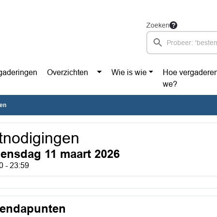
Zoeken
gaderingen
Overzichten
Wie is wie
Hoe vergadere
we?
gen
tnodigingen
ensdag 11 maart 2026
0 - 23:59
endapunten