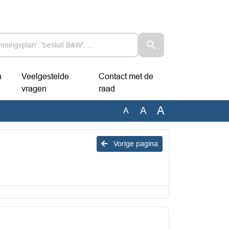
n
Veelgestelde
Contact met de
vragen
raad
A
A
A
Vorige pagina