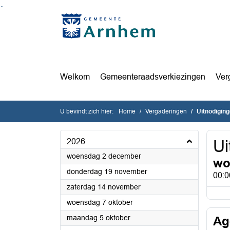
Ga naar de inhoud van deze pagina
Ga naar het zoeken
Ga naar het menu
Welkom
Gemeenteraadsverkiezingen
Ver
U bevindt zich hier:
Home
Vergaderingen
Uitnodigin
2026
Ui
2026
woensdag 2 december
wo
2026
donderdag 19 november
00:0
2026
zaterdag 14 november
2026
woensdag 7 oktober
2026
maandag 5 oktober
Ag