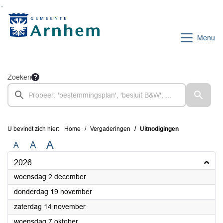
Ga naar de inhoud van deze pagina
Ga naar het zoeken
Ga naar het menu
Menu
Zoeken
U bevindt zich hier:
Home
Vergaderingen
Uitnodigingen
A
A
A
2026
2026
woensdag 2 december
2026
donderdag 19 november
2026
zaterdag 14 november
2026
woensdag 7 oktober