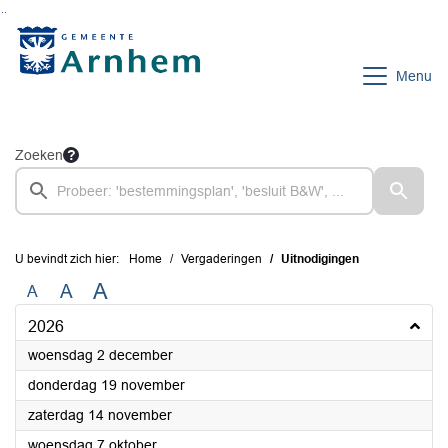
Ga naar de inhoud van deze pagina
Ga naar het zoeken
Ga naar het menu
Menu
Zoeken
U bevindt zich hier:
Home
Vergaderingen
Uitnodigingen
A
A
A
2026
2026
woensdag 2 december
2026
donderdag 19 november
2026
zaterdag 14 november
2026
woensdag 7 oktober