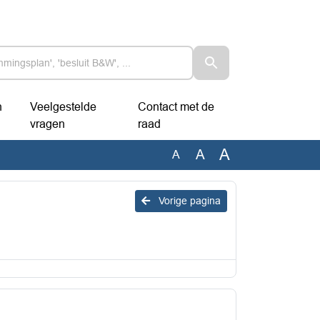
n
Veelgestelde
Contact met de
vragen
raad
A
A
A
Vorige pagina