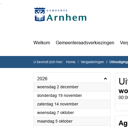
Ga naar de inhoud van deze pagina
Ga naar het zoeken
Ga naar het menu
Welkom
Gemeenteraadsverkiezingen
Ver
U bevindt zich hier:
Home
Vergaderingen
Uitnodigin
2026
Ui
2026
woensdag 2 december
wo
2026
donderdag 19 november
00:0
2026
zaterdag 14 november
2026
woensdag 7 oktober
2026
maandag 5 oktober
Ag