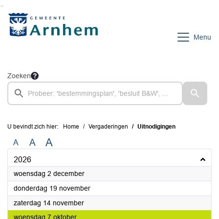
Ga naar de inhoud van deze pagina
Ga naar het zoeken
Ga naar het menu
Menu
Zoeken
U bevindt zich hier:
Home
Vergaderingen
Uitnodigingen
A
A
A
2026
2026
woensdag 2 december
2026
donderdag 19 november
2026
zaterdag 14 november
2026
woensdag 7 oktober