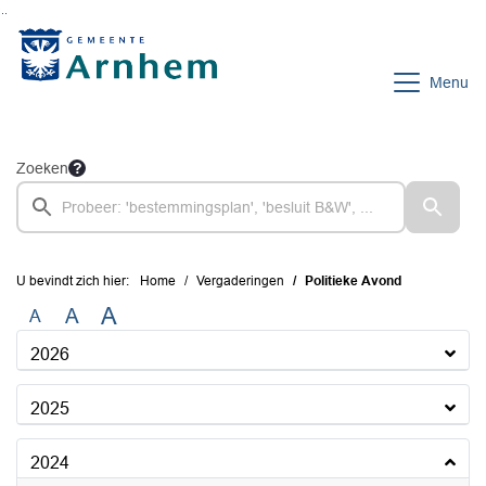
Ga naar de inhoud van deze pagina
Ga naar het zoeken
Ga naar het menu
Menu
Zoeken
U bevindt zich hier:
Home
Vergaderingen
Politieke Avond
A
A
A
2026
2025
2024