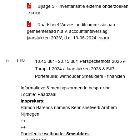
Bijlage 5 - Inventarisatie externe onderzoeken
161 KB
Raadsbrief 'Advies auditcommissie aan
gemeenteraad n.a.v. accountantsverslag
jaarstukken 2023', d.d. 13-05-2024
95 KB
1.RZ
18.45 uur - 20.15 uur: Perspectiefnota 2025 /
Turap-1 2024 / Jaarstukken 2023 & FJP -
Portefeuille: wethouder Smeulders - financiën
Informatieve & meningsvormende bespreking
Locatie: Raadzaal
Insprekers:
Ramon Barends namens Kennisnetwerk Arnhem
Nijmegen
++
++
Portefeuille wethouder
Smeulders
: