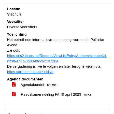
Locatie
Stadhuis
Voorzitter
Diverse voorzitters
Toelichting
Het betreft een informatieve- en meningsvormende Politieke
Avond.
Zie ook:
https://ris2.ibabs.eu/Reports/ViewListEntry/Arnhem/cbeabe3d-
c298-4757-9588-8fec62137204
De vergadering is live te volgen en later terug te kijken via:
https://arnhem.notubiz.nl/live
Agenda documenten
Agendabundel
125 MB
Raadskamerindeling PA 19 april 2023
45 KB