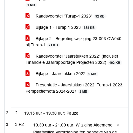
1 MB
Raadsvoorstel "Turap-1 2023"
92 KB
Bijlage 1 - Turap 1 2023
658 KB
Bijlage 2 - Begrotingswijziging 23-003 OW040
bij Turap-1
71 KB
Raadsvoorstel "Jaarstukken 2022" (inclusief
Financiële Jaarrapportage Projecten 2022)
102 KB
Bijlage - Jaarstukken 2022
9 MB
Presentatie - Jaarstukken 2022, Turap-1 2023,
Perspectiefnota 2024-2027
2 MB
2
19.15 uur - 19.30 uur: Pauze
3.RZ
19.30 uur - 21.00 uur: Wijziging Algemene
Plaatselijke Verordening ten behoeve van de