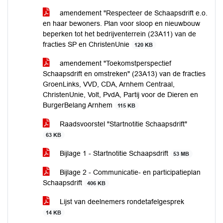
amendement "Respecteer de Schaapsdrift e.o.
en haar bewoners. Plan voor sloop en nieuwbouw
beperken tot het bedrijventerrein (23A11) van de
fracties SP en ChristenUnie
120 KB
amendement "Toekomstperspectief
Schaapsdrift en omstreken" (23A13) van de fracties
GroenLinks, VVD, CDA, Arnhem Centraal,
ChristenUnie, Volt, PvdA, Partij voor de Dieren en
BurgerBelang Arnhem
115 KB
Raadsvoorstel "Startnotitie Schaapsdrift"
63 KB
Bijlage 1 - Startnotitie Schaapsdrift
53 MB
Bijlage 2 - Communicatie- en participatieplan
Schaapsdrift
406 KB
Lijst van deelnemers rondetafelgesprek
14 KB