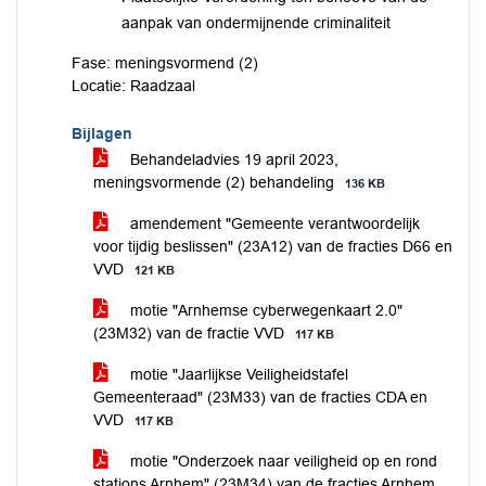
aanpak van ondermijnende criminaliteit
Fase: meningsvormend (2)
Locatie: Raadzaal
Bijlagen
Behandeladvies 19 april 2023,
meningsvormende (2) behandeling
136 KB
amendement "Gemeente verantwoordelijk
voor tijdig beslissen" (23A12) van de fracties D66 en
VVD
121 KB
motie "Arnhemse cyberwegenkaart 2.0"
(23M32) van de fractie VVD
117 KB
motie "Jaarlijkse Veiligheidstafel
Gemeenteraad" (23M33) van de fracties CDA en
VVD
117 KB
motie "Onderzoek naar veiligheid op en rond
stations Arnhem" (23M34) van de fracties Arnhem