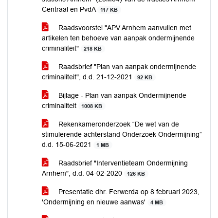
Centraal en PvdA
117 KB
Raadsvoorstel "APV Arnhem aanvullen met
artikelen ten behoeve van aanpak ondermijnende
criminaliteit"
218 KB
Raadsbrief "Plan van aanpak ondermijnende
criminaliteit", d.d. 21-12-2021
92 KB
Bijlage - Plan van aanpak Ondermijnende
criminaliteit
1008 KB
Rekenkameronderzoek “De wet van de
stimulerende achterstand Onderzoek Ondermijning”
d.d. 15-06-2021
1 MB
Raadsbrief "Interventieteam Ondermijning
Arnhem", d.d. 04-02-2020
126 KB
Presentatie dhr. Ferwerda op 8 februari 2023,
'Ondermijning en nieuwe aanwas'
4 MB