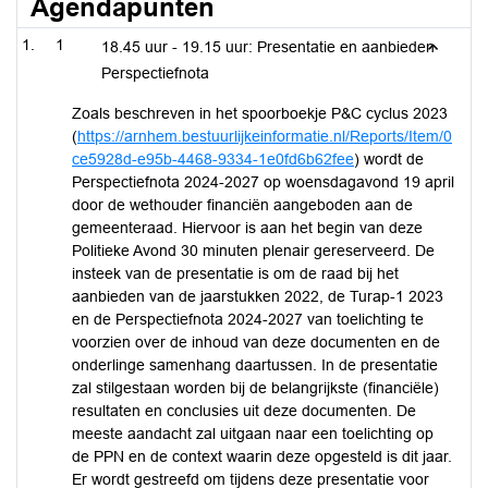
Agendapunten
1
18.45 uur - 19.15 uur: Presentatie en aanbieden
Perspectiefnota
Zoals beschreven in het spoorboekje P&C cyclus 2023
(
https://arnhem.bestuurlijkeinformatie.nl/Reports/Item/0
ce5928d-e95b-4468-9334-1e0fd6b62fee
) wordt de
Perspectiefnota 2024-2027 op woensdagavond 19 april
door de wethouder financiën aangeboden aan de
gemeenteraad. Hiervoor is aan het begin van deze
Politieke Avond 30 minuten plenair gereserveerd. De
insteek van de presentatie is om de raad bij het
aanbieden van de jaarstukken 2022, de Turap-1 2023
en de Perspectiefnota 2024-2027 van toelichting te
voorzien over de inhoud van deze documenten en de
onderlinge samenhang daartussen. In de presentatie
zal stilgestaan worden bij de belangrijkste (financiële)
resultaten en conclusies uit deze documenten. De
meeste aandacht zal uitgaan naar een toelichting op
de PPN en de context waarin deze opgesteld is dit jaar.
Er wordt gestreefd om tijdens deze presentatie voor