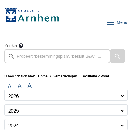
Ga naar de inhoud van deze pagina
Ga naar het zoeken
Ga naar het menu
Menu
Zoeken
U bevindt zich hier:
Home
Vergaderingen
Politieke Avond
A
A
A
2026
2025
2024