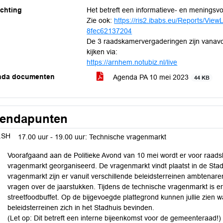
ichting
Het betreft een informatieve- en meningsv
Zie ook:
https://ris2.ibabs.eu/Reports/Vi
8fec62137204
De 3 raadskamervergaderingen zijn vanavond
kijken via:
https://arnhem.notubiz.nl/live
nda documenten
Agenda PA 10 mei 2023
44 KB
endapunten
.SH
17.00 uur - 19.00 uur: Technische vragenmarkt
Voorafgaand aan de Politieke Avond van 10 mei wordt er voor raadsl
vragenmarkt georganiseerd. De vragenmarkt vindt plaatst in de Stad
vragenmarkt zijn er vanuit verschillende beleidsterreinen ambtenar
vragen over de jaarstukken. Tijdens de technische vragenmarkt is e
streetfoodbuffet. Op de bijgevoegde plattegrond kunnen jullie zien
beleidsterreinen zich in het Stadhuis bevinden.
(Let op: Dit betreft een interne bijeenkomst voor de gemeenteraad!)