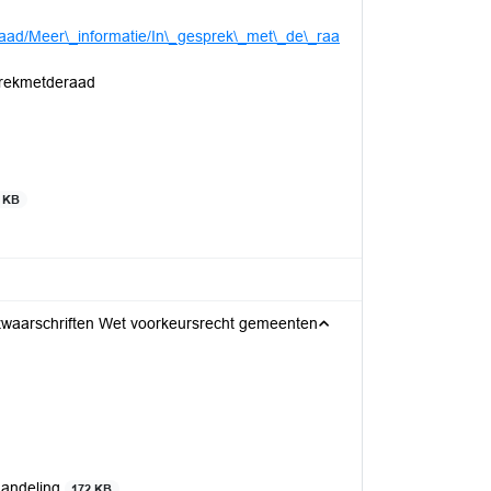
aad/Meer\_informatie/In\_gesprek\_met\_de\_raa
rekmetderaad
 KB
bezwaarschriften Wet voorkeursrecht gemeenten
handeling
172 KB