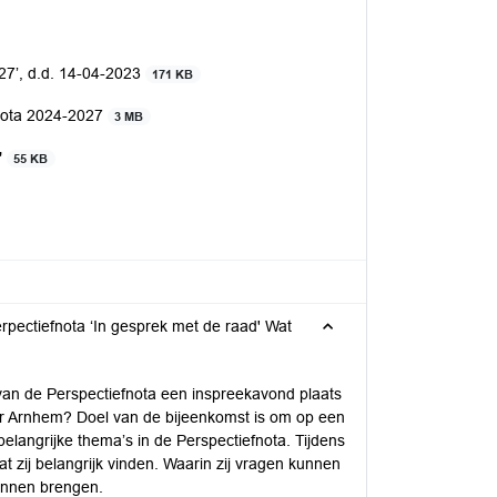
27’, d.d. 14-04-2023
171 KB
fnota 2024-2027
3 MB
"
55 KB
rpectiefnota ‘In gesprek met de raad' Wat
 van de Perspectiefnota een inspreekavond plaats
or Arnhem? Doel van de bijeenkomst is om op een
langrijke thema’s in de Perspectiefnota. Tijdens
t zij belangrijk vinden. Waarin zij vragen kunnen
unnen brengen.