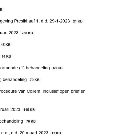
KB
eving Presikhaaf 1, d.d. 29-1-2023
21 KB
anuari 2023
238 KB
15 KB
14 KB
svormende (1) behandeling
69 KB
1) behandeling
70 KB
ocedure Van Collem, inclusief open brief en
ebruari 2023
145 KB
 behandeling
70 KB
t e.o., d.d. 20 maart 2023
13 KB