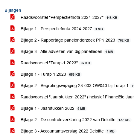
Bijlagen
Raadsvoorstel "Perspectiefnota 2024-2027"
118 KB
Bijlage 1 - Perspectiefnota 2024-2027
3 MB
Bijlage 2 - Rapportage panelonderzoek PPN 2023
762 KB
Bijlage 3 - Alle adviezen van digipanelleden
1 MB
Raadsvoorstel "Turap-1 2023"
92 KB
Bijlage 1 - Turap 1 2023
658 KB
Bijlage 2 - Begrotingswijziging 23-003 OW040 bij Turap-1
7
Raadsvoorstel "Jaarstukken 2022" (inclusief Financiële Ja
Bijlage 1 - Jaarstukken 2022
9 MB
Bijlage 2 - De controleverklaring 2022 van Deloitte
127 KB
Bijlage 3 - Accountantsverslag 2022 Deloitte
1 MB