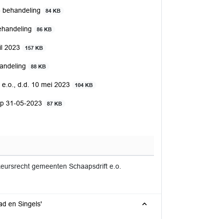
) behandeling
84 KB
behandeling
86 KB
ril 2023
157 KB
handeling
88 KB
t e.o., d.d. 10 mei 2023
104 KB
op 31-05-2023
87 KB
rkeursrecht gemeenten Schaapsdrift e.o.
ad en Singels'