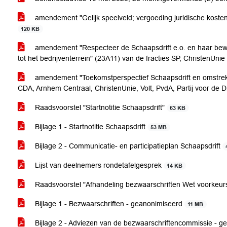
amendement "Gelijk speelveld; vergoeding juridische koste
120 KB
amendement "Respecteer de Schaapsdrift e.o. en haar bew
tot het bedrijventerrein" (23A11) van de fracties SP, ChristenU
amendement "Toekomstperspectief Schaapsdrift en omstreke
CDA, Arnhem Centraal, ChristenUnie, Volt, PvdA, Partij voor de
Raadsvoorstel "Startnotitie Schaapsdrift"
63 KB
Bijlage 1 - Startnotitie Schaapsdrift
53 MB
Bijlage 2 - Communicatie- en participatieplan Schaapsdrift
Lijst van deelnemers rondetafelgesprek
14 KB
Raadsvoorstel "Afhandeling bezwaarschriften Wet voorkeur
Bijlage 1 - Bezwaarschriften - geanonimiseerd
11 MB
Bijlage 2 - Adviezen van de bezwaarschriftencommissie - 