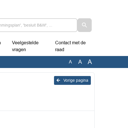
n
Veelgestelde
Contact met de
vragen
raad
A
A
A
Vorige pagina