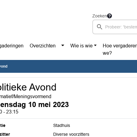
Zoeken
gaderingen
Overzichten
Wie is wie
Hoe vergadere
we?
Avond
litieke Avond
rmatief/Meningsvormend
ensdag 10 mei 2023
0 - 23:15
tie
Stadhuis
itter
Diverse voorzitters