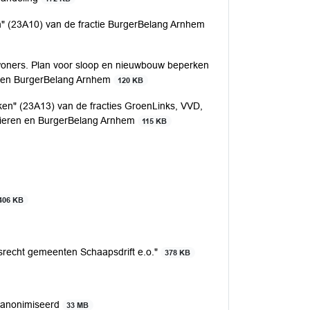
n" (23A10) van de fractie BurgerBelang Arnhem
oners. Plan voor sloop en nieuwbouw beperken
nie en BurgerBelang Arnhem
120 KB
n" (23A13) van de fracties GroenLinks, VVD,
 Dieren en BurgerBelang Arnhem
115 KB
406 KB
srecht gemeenten Schaapsdrift e.o."
378 KB
geanonimiseerd
33 MB