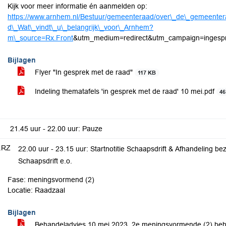
Kijk voor meer informatie én aanmelden op:
https://www.arnhem.nl/Bestuur/gemeenteraad/over\_de\_gemeenter
d\_Wat\_vindt\_u\_belangrijk\_voor\_Arnhem?
m\_source=Rx.Front
&utm_medium=redirect&utm_campaign=ingesp
Bijlagen
Flyer "In gesprek met de raad"
117 KB
Indeling thematafels 'in gesprek met de raad' 10 mei.pdf
46
21.45 uur - 22.00 uur: Pauze
.RZ
22.00 uur - 23.15 uur: Startnotitie Schaapsdrift & Afhandeling 
Schaapsdrift e.o.
Fase: meningsvormend (2)
Locatie: Raadzaal
Bijlagen
Behandeladvies 10 mei 2023, 2e meningsvormende (2) be