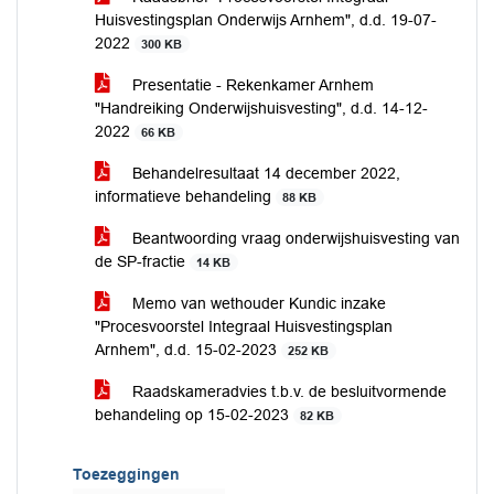
Huisvestingsplan Onderwijs Arnhem", d.d. 19-07-
2022
300 KB
Presentatie - Rekenkamer Arnhem
"Handreiking Onderwijshuisvesting", d.d. 14-12-
2022
66 KB
Behandelresultaat 14 december 2022,
informatieve behandeling
88 KB
Beantwoording vraag onderwijshuisvesting van
de SP-fractie
14 KB
Memo van wethouder Kundic inzake
"Procesvoorstel Integraal Huisvestingsplan
Arnhem", d.d. 15-02-2023
252 KB
Raadskameradvies t.b.v. de besluitvormende
behandeling op 15-02-2023
82 KB
Toezeggingen