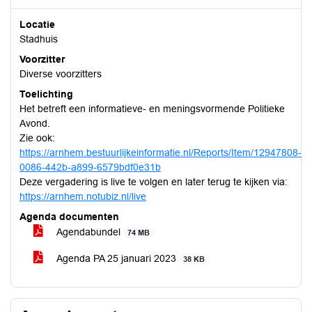
Locatie
Stadhuis
Voorzitter
Diverse voorzitters
Toelichting
Het betreft een informatieve- en meningsvormende Politieke
Avond.
Zie ook:
https://arnhem.bestuurlijkeinformatie.nl/Reports/Item/12947808-
0086-442b-a899-6579bdf0e31b
Deze vergadering is live te volgen en later terug te kijken via:
https://arnhem.notubiz.nl/live
Agenda documenten
Agendabundel
74 MB
Agenda PA 25 januari 2023
38 KB