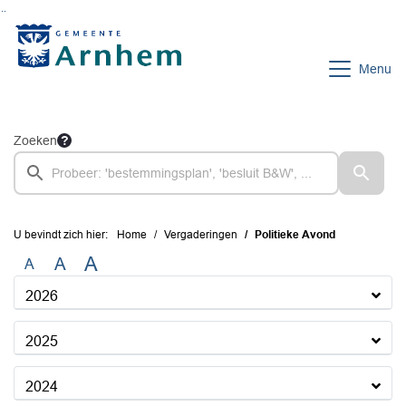
Ga naar de inhoud van deze pagina
Ga naar het zoeken
Ga naar het menu
Menu
Zoeken
U bevindt zich hier:
Home
Vergaderingen
Politieke Avond
A
A
A
2026
2025
2024