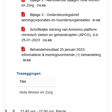
Bijlage 2 - Aanvullende bijlagen nota Wonen
en Zorg
176 KB
Bijlage 3 - Ondersteuningsbrief
woningcorporaties en huurdersorganisaties
91 KB
Schriftelijke inbreng van Arnhems platform
chronisch zieken en gehandicapten (APCG), d.d.
25-01-2023
135 KB
Behandelresultaat 25 januari 2023,
informatieve & meningsvormende (1) behandeling
88 KB
Toezeggingen
Titel
Nota Wonen en Zorg
8
21.45 uur - 22.00 uur: Pauze