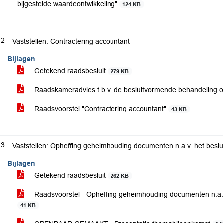
bijgestelde waardeontwikkeling"
124 KB
.2
Vaststellen: Contractering accountant
Bijlagen
Getekend raadsbesluit
279 KB
Raadskameradvies t.b.v. de besluitvormende behandeling 
Raadsvoorstel "Contractering accountant"
43 KB
.3
Vaststellen: Opheffing geheimhouding documenten n.a.v. het beslui
Bijlagen
Getekend raadsbesluit
262 KB
Raadsvoorstel - Opheffing geheimhouding documenten n.a.v. 
41 KB