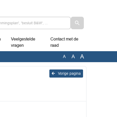
n
Veelgestelde
Contact met de
vragen
raad
A
A
A
Vorige pagina