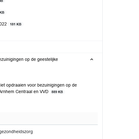
MB
 KB
2022
181 KB
zuinigingen op de geestelijke
t opdraaien voor bezuinigingen op de
, Arnhem Centraal en VVD
889 KB
e gezondheidszorg