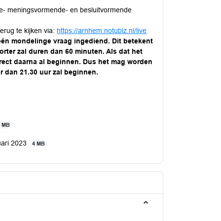
eve- meningsvormende- en besluitvormende
erug te kijken via:
https://arnhem.notubiz.nl/live
 één mondelinge vraag ingediend. Dit betekent
orter zal duren dan 60 minuten. Als dat het
direct daarna al beginnen. Dus het mag worden
r dan 21.30 uur zal beginnen.
3 MB
uari 2023
4 MB