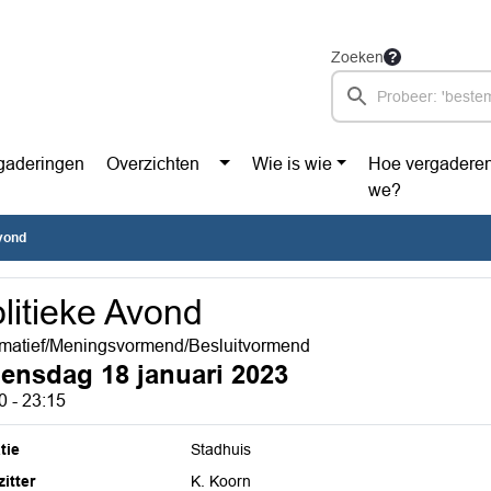
Zoeken
gaderingen
Overzichten
Wie is wie
Hoe vergadere
we?
Avond
litieke Avond
rmatief/Meningsvormend/Besluitvormend
ensdag 18 januari 2023
0 - 23:15
tie
Stadhuis
itter
K. Koorn