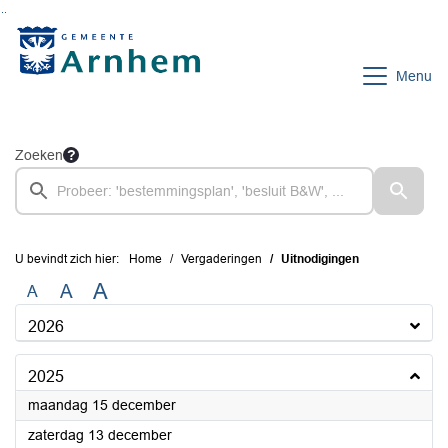
Ga naar de inhoud van deze pagina
Ga naar het zoeken
Ga naar het menu
Menu
Zoeken
U bevindt zich hier:
Home
Vergaderingen
Uitnodigingen
A
A
A
2026
2025
2025
maandag 15 december
2025
zaterdag 13 december