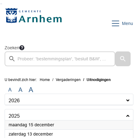
Ga naar de inhoud van deze pagina
Ga naar het zoeken
Ga naar het menu
Menu
Zoeken
U bevindt zich hier:
Home
Vergaderingen
Uitnodigingen
A
A
A
2026
2025
2025
maandag 15 december
2025
zaterdag 13 december