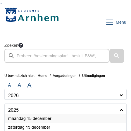
Ga naar de inhoud van deze pagina
Ga naar het zoeken
Ga naar het menu
Menu
Zoeken
U bevindt zich hier:
Home
Vergaderingen
Uitnodigingen
A
A
A
2026
2025
2025
maandag 15 december
2025
zaterdag 13 december