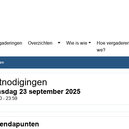
gaderingen
Overzichten
Wie is wie
Hoe vergadere
we?
gen
tnodigingen
nsdag 23 september 2025
0 - 23:59
endapunten