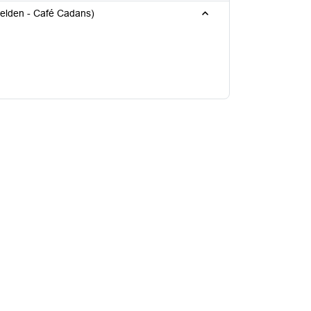
15h00 Open gesprek met Arnhemse sociale ondernemingen (aanmelden - Café Cadans)