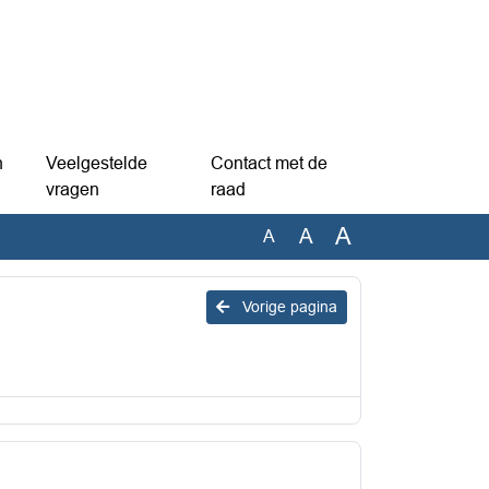
n
Veelgestelde
Contact met de
vragen
raad
A
A
A
Vorige pagina