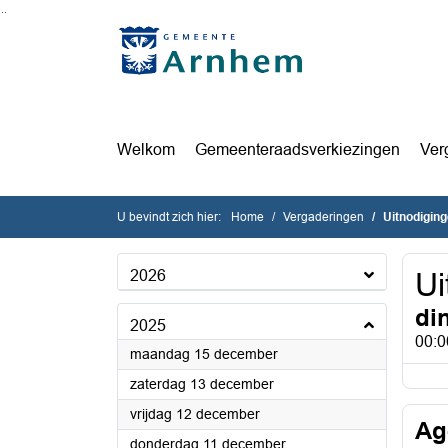
Ga naar de inhoud van deze pagina
Ga naar het zoeken
Ga naar het menu
Welkom
Gemeenteraadsverkiezingen
Ver
U bevindt zich hier:
Home
Vergaderingen
Uitnodigin
2026
Ui
di
2025
00:0
2025
maandag 15 december
2025
zaterdag 13 december
2025
vrijdag 12 december
Ag
2025
donderdag 11 december