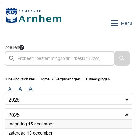
Ga naar de inhoud van deze pagina
Ga naar het zoeken
Ga naar het menu
Menu
Zoeken
U bevindt zich hier:
Home
Vergaderingen
Uitnodigingen
A
A
A
2026
2025
2025
maandag 15 december
2025
zaterdag 13 december