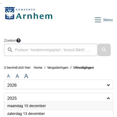
Ga naar de inhoud van deze pagina
Ga naar het zoeken
Ga naar het menu
Menu
Zoeken
U bevindt zich hier:
Home
Vergaderingen
Uitnodigingen
A
A
A
2026
2025
2025
maandag 15 december
2025
zaterdag 13 december