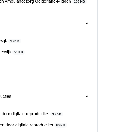
jden Ambulancezorg Gelderland-Midden
205 KB
wijk
93 KB
rswijk
58 KB
ucties
door digitale reproducties
93 KB
en door digitale reproducties
60 KB