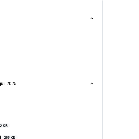
uli 2025
92 KB
N
255 KB