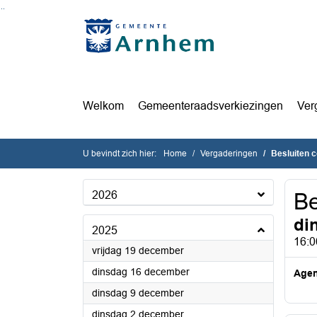
Ga naar de inhoud van deze pagina
Ga naar het zoeken
Ga naar het menu
Welkom
Gemeenteraadsverkiezingen
Ver
U bevindt zich hier:
Home
Vergaderingen
Besluiten 
2026
Be
di
2025
16:0
2025
vrijdag 19 december
2025
dinsdag 16 december
Age
2025
dinsdag 9 december
2025
dinsdag 2 december