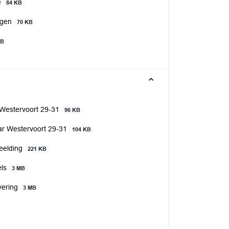
e
84 KB
ingen
70 KB
KB
 Westervoort 29-31
96 KB
ar Westervoort 29-31
104 KB
eelding
221 KB
els
3 MB
vering
3 MB