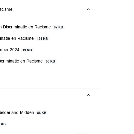
Racisme
n Discriminatie en Racisme
82 KB
minatie en Racisme
121 KB
tember 2024
19 MB
scriminatie en Racisme
55 KB
Gelderland-Midden
86 KB
5 KB