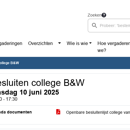
Zoeken
gaderingen
Overzichten
Wie is wie
Hoe vergadere
we?
college B&W
sluiten college B&W
nsdag 10 juni 2025
0 - 17:30
nda documenten
Openbare besluitenlijst college v