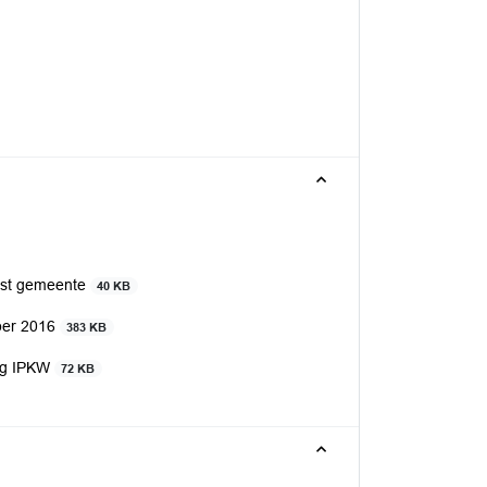
omst gemeente
40 KB
mber 2016
383 KB
ing IPKW
72 KB