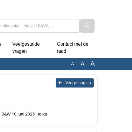
n
Veelgestelde
Contact met de
vragen
raad
A
A
A
Vorige pagina
an B&W 10 juni 2025
60 KB