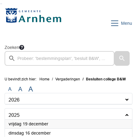
Ga naar de inhoud van deze pagina
Ga naar het zoeken
Ga naar het menu
Menu
Zoeken
U bevindt zich hier:
Home
Vergaderingen
Besluiten college B&W
A
A
A
2026
2025
2025
vrijdag 19 december
2025
dinsdag 16 december