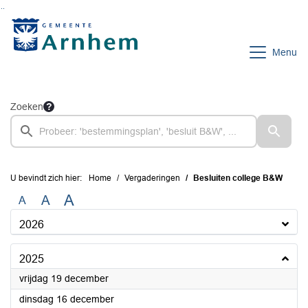
Ga naar de inhoud van deze pagina
Ga naar het zoeken
Ga naar het menu
Menu
Zoeken
U bevindt zich hier:
Home
Vergaderingen
Besluiten college B&W
A
A
A
2026
2025
2025
vrijdag 19 december
2025
dinsdag 16 december