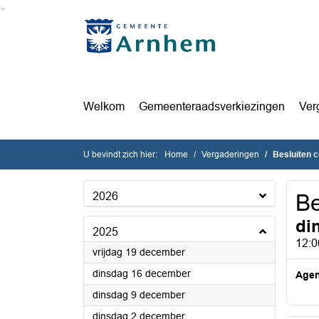
Ga naar de inhoud van deze pagina
Ga naar het zoeken
Ga naar het menu
Welkom
Gemeenteraadsverkiezingen
Ver
U bevindt zich hier:
Home
Vergaderingen
Besluiten 
2026
Be
di
2025
12:0
2025
vrijdag 19 december
2025
dinsdag 16 december
Age
2025
dinsdag 9 december
2025
dinsdag 2 december