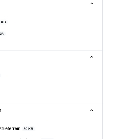
6 KB
KB
n
trieterrein
80 KB