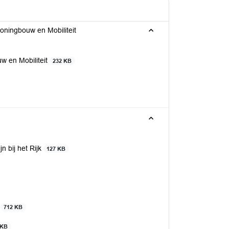
oningbouw en Mobiliteit
w en Mobiliteit
232 KB
 bij het Rijk
127 KB
n
712 KB
 KB