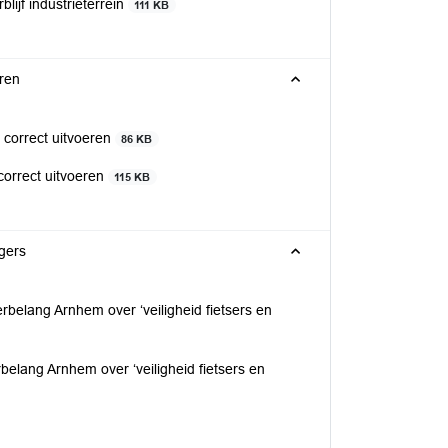
ijf industrieterrein
111 KB
eren
 correct uitvoeren
86 KB
correct uitvoeren
115 KB
ngers
belang Arnhem over ‘veiligheid fietsers en
elang Arnhem over ‘veiligheid fietsers en