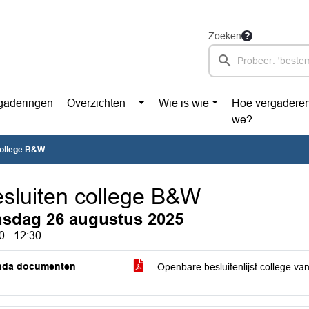
Zoeken
gaderingen
Overzichten
Wie is wie
Hoe vergadere
we?
college B&W
sluiten college B&W
nsdag 26 augustus 2025
0 - 12:30
nda documenten
Openbare besluitenlijst college 