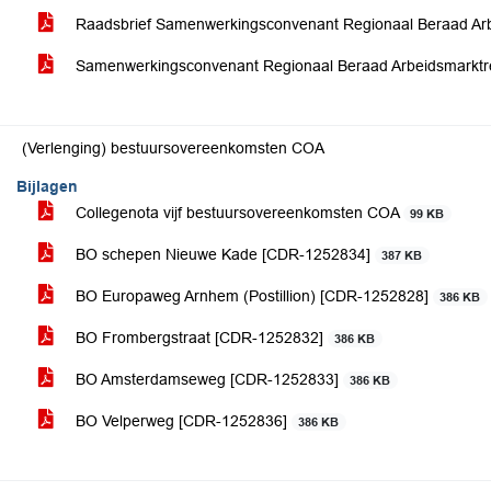
Raadsbrief Samenwerkingsconvenant Regionaal Beraad Arb
Samenwerkingsconvenant Regionaal Beraad Arbeidsmarktre
(Verlenging) bestuursovereenkomsten COA
Bijlagen
Collegenota vijf bestuursovereenkomsten COA
99 KB
BO schepen Nieuwe Kade [CDR-1252834]
387 KB
BO Europaweg Arnhem (Postillion) [CDR-1252828]
386 KB
BO Frombergstraat [CDR-1252832]
386 KB
BO Amsterdamseweg [CDR-1252833]
386 KB
BO Velperweg [CDR-1252836]
386 KB