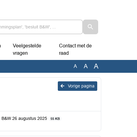
n
Veelgestelde
Contact met de
vragen
raad
A
A
A
Vorige pagina
van B&W 26 augustus 2025
55 KB