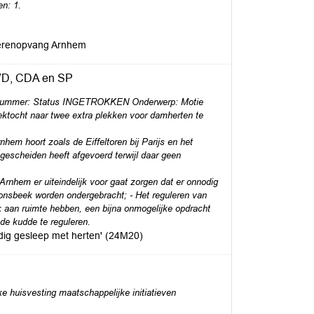
n: 1.
dierenopvang Arnhem
VVD, CDA en SP
knummer: Status INGETROKKEN Onderwerp: Motie
ktocht naar twee extra plekken voor damherten te
hem hoort zoals de Eiffeltoren bij Parijs en het
escheiden heeft afgevoerd terwijl daar geen
 Arnhem er uiteindelijk voor gaat zorgen dat er onnodig
onsbeek worden ondergebracht; - Het reguleren van
k aan ruimte hebben, een bijna onmogelijke opdracht
de kudde te reguleren.
dig gesleep met herten' (24M20)
 huisvesting maatschappelijke initiatieven