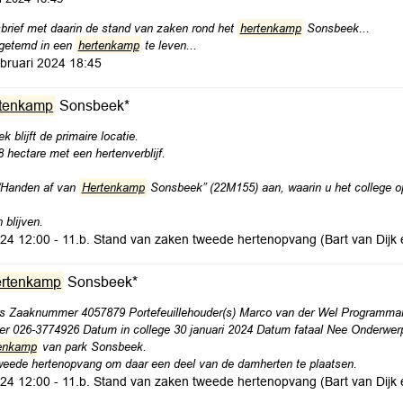
dsbrief met daarin de stand van zaken rond het
hertenkamp
Sonsbeek...
 getemd in een
hertenkamp
te leven...
bruari 2024 18:45
rtenkamp
Sonsbeek*
 blijft de primaire locatie.
hectare met een hertenverblijf.
“Handen af van
Hertenkamp
Sonsbeek” (22M155) aan, waarin u het college 
blijven.
2024 12:00 - 11.b. Stand van zaken tweede hertenopvang (Bart van Dij
ertenkamp
Sonsbeek*
ers Zaaknummer 4057879 Portefeuillehouder(s) Marco van der Wel Programm
r 026-3774926 Datum in college 30 januari 2024 Datum fataal Nee Onderwe
enkamp
van park Sonsbeek.
weede hertenopvang om daar een deel van de damherten te plaatsen.
2024 12:00 - 11.b. Stand van zaken tweede hertenopvang (Bart van Dij