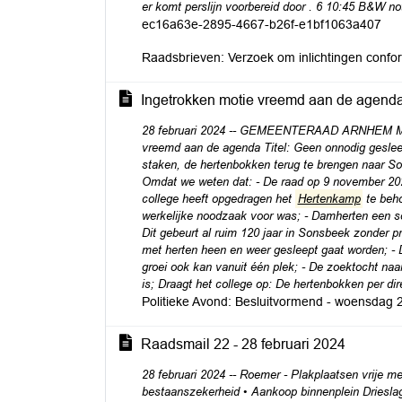
er komt perslijn voorbereid door . 6 10:45 B&W n
ec16a63e-2895-4667-b26f-e1bf1063a407
Raadsbrieven: Verzoek om inlichtingen conf
Ingetrokken motie vreemd aan de agenda
28 februari 2024 -- GEMEENTERAAD ARNHEM Mot
vreemd aan de agenda Titel: Geen onnodig geslee
staken, de hertenbokken terug te brengen naar S
Omdat we weten dat: - De raad op 9 november 202
college heeft opgedragen het
Hertenkamp
te beho
werkelijke noodzaak voor was; - Damherten een so
Dit gebeurt al ruim 120 jaar in Sonsbeek zonder
met herten heen en weer gesleept gaat worden; - Di
groei ook kan vanuit één plek; - De zoektocht naa
is; Draagt het college op: De hertenbokken per di
Politieke Avond: Besluitvormend - woensdag 
Raadsmail 22 - 28 februari 2024
28 februari 2024 -- Roemer - Plakplaatsen vrij
bestaanszekerheid • Aankoop binnenplein Drieslag 