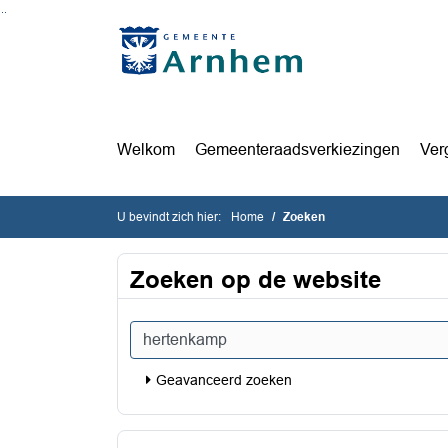
Ga naar de inhoud van deze pagina
Ga naar het zoeken
Ga naar het menu
Welkom
Gemeenteraadsverkiezingen
Ver
U bevindt zich hier:
Home
Zoeken
Zoeken op de website
Typ een zoekopdracht
Geavanceerd zoeken