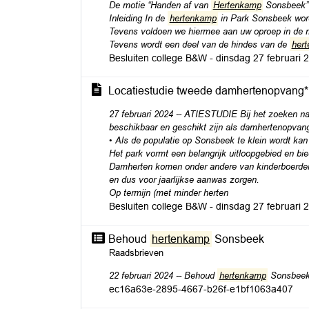
De motie “Handen af van
Hertenkamp
Sonsbeek” 
Inleiding In de
hertenkamp
in Park Sonsbeek wor
Tevens voldoen we hiermee aan uw oproep in de 
Tevens wordt een deel van de hindes van de
her
Besluiten college B&W - dinsdag 27 februari
Locatiestudie tweede damhertenopvang*
27 februari 2024 -- ATIESTUDIE Bij het zoeken na
beschikbaar en geschikt zijn als damhertenopvang
• Als de populatie op Sonsbeek te klein wordt k
Het park vormt een belangrijk uitloopgebied en bi
Damherten komen onder andere van kinderboerderij
en dus voor jaarlijkse aanwas zorgen.
Op termijn (met minder herten
Besluiten college B&W - dinsdag 27 februari
Behoud
hertenkamp
Sonsbeek
Raadsbrieven
22 februari 2024 -- Behoud
hertenkamp
Sonsbee
ec16a63e-2895-4667-b26f-e1bf1063a407