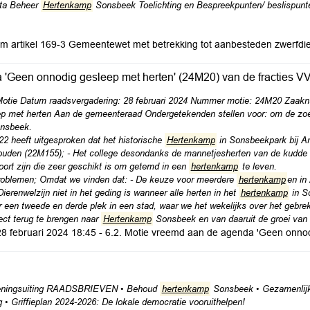
ota Beheer
Hertenkamp
Sonsbeek Toelichting en Bespreekpunten/ beslispunte
orm artikel 169-3 Gemeentewet met betrekking tot aanbesteden zwerf
 'Geen onnodig gesleep met herten' (24M20) van de fracties 
ie Datum raadsvergadering: 28 februari 2024 Nummer motie: 24M20 Zaa
p met herten Aan de gemeenteraad Ondergetekenden stellen voor: om de zoe
onsbeek.
2 heeft uitgesproken dat het historische
Hertenkamp
in Sonsbeekpark bij Arn
uden (22M155); - Het college desondanks de mannetjesherten van de kudde g
ort zijn die zeer geschikt is om getemd in een
hertenkamp
te leven.
 problemen; Omdat we vinden dat: - De keuze voor meerdere
hertenkamp
en in
erenwelzijn niet in het geding is wanneer alle herten in het
hertenkamp
in S
r een tweede en derde plek in een stad, waar we het wekelijks over het gebre
rect terug te brengen naar
Hertenkamp
Sonsbeek en van daaruit de groei van 
28 februari 2024 18:45 - 6.2. Motie vreemd aan de agenda 'Geen onno
e meningsuiting RAADSBRIEVEN • Behoud
hertenkamp
Sonsbeek • Gezamenlijke
• Griffieplan 2024-2026: De lokale democratie vooruithelpen!