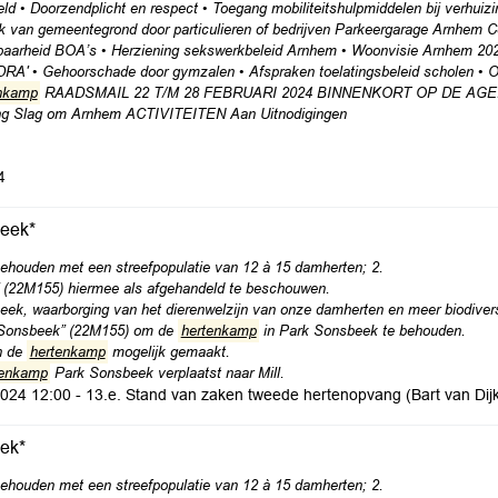
d • Doorzendplicht en respect • Toegang mobiliteitshulpmiddelen bij verhuiz
bruik van gemeentegrond door particulieren of bedrijven Parkeergarage Arn
arheid BOA’s • Herziening sekswerkbeleid Arnhem • Woonvisie Arnhem 202
 ODRA' • Gehoorschade door gymzalen • Afspraken toelatingsbeleid scholen •
nkamp
RAADSMAIL 22 T/M 28 FEBRUARI 2024 BINNENKORT OP DE AGENDA A
ing Slag om Arnhem ACTIVITEITEN Aan Uitnodigingen
4
eek*
houden met een streefpopulatie van 12 à 15 damherten; 2.
(22M155) hiermee als afgehandeld te beschouwen.
ek, waarborging van het dierenwelzijn van onze damherten en meer biodivers
onsbeek” (22M155) om de
hertenkamp
in Park Sonsbeek te behouden.
n de
hertenkamp
mogelijk gemaakt.
tenkamp
Park Sonsbeek verplaatst naar Mill.
 2024 12:00 - 13.e. Stand van zaken tweede hertenopvang (Bart van Di
ek*
houden met een streefpopulatie van 12 à 15 damherten; 2.