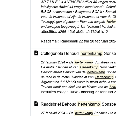
AR T I K E L 4 4 VRAGEN Artikel 44 vragen gestel
intelligentie Artikel 44 vragen beantwoord • Ge
BIBOB onderzoeken • Bodycams BOA’s • Bereikba
voor de inwoners of zijn de inwoners er voor de
Toezeggingen afgedaan • Plan van aanpak
Herte
onderwerpen toegevoegd: 1.5 Toekomst herdenk
a8ec59cc-a266-45ef-ab0b-cfa732ef1c12
Raadsmail: Raadsmail 22 t/m 28 februari 202
Collegenota Behoud
hertenkamp
Sonsb
27 februari 2024 -- De
hertenkamp
Sonsbeek te be
De motie “Handen af van
Hertenkamp
Sonsbeek” 
Beoogd effect Behoud van de
hertenkamp
Sonsbe
de raad in de motie “Handen af van
Hertenkamp
S
Argumenten 1.1 Met dit voorstel wordt behoud va
Tevens wordt een deel van de hindes van de
her
Besluiten college B&W - dinsdag 27 februari
Raadsbrief Behoud
hertenkamp
Sonsbe
27 februari 2024 -- De
hertenkamp
Sonsbeek te be