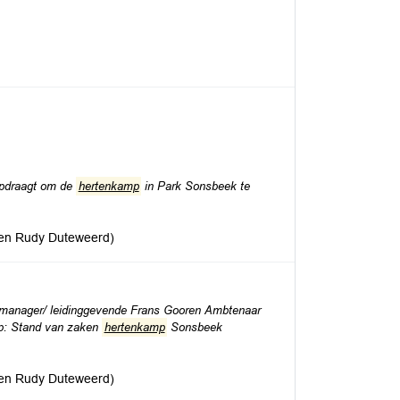
opdraagt om de
hertenkamp
in Park Sonsbeek te
k en Rudy Duteweerd)
amanager/ leidinggevende Frans Gooren Ambtenaar
rp: Stand van zaken
hertenkamp
Sonsbeek
k en Rudy Duteweerd)