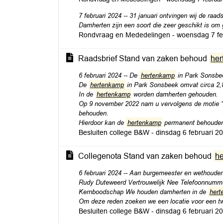
7 februari 2024 -- 31 januari ontvingen wij de raa
Damherten zijn een soort die zeer geschikt is om
Rondvraag en Mededelingen - woensdag 7 fe
Raadsbrief Stand van zaken behoud
he
6 februari 2024 -- De
hertenkamp
in Park Sonsbeek
De
hertenkamp
in Park Sonsbeek omvat circa 2,8 
In de
hertenkamp
worden damherten gehouden.
Op 9 november 2022 nam u vervolgens de motie 
behouden.
Hierdoor kan de
hertenkamp
permanent behouden 
Besluiten college B&W - dinsdag 6 februari 
Collegenota Stand van zaken behoud
h
6 februari 2024 -- Aan burgemeester en wethoud
Rudy Duteweerd Vertrouwelijk Nee Telefoonnumme
Kernboodschap We houden damherten in de
hert
Om deze reden zoeken we een locatie voor een t
Besluiten college B&W - dinsdag 6 februari 