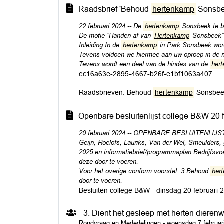
Raadsbrief 'Behoud
hertenkamp
Sonsbee
22 februari 2024 -- De
hertenkamp
Sonsbeek te be
De motie “Handen af van
Hertenkamp
Sonsbeek” 
Inleiding In de
hertenkamp
in Park Sonsbeek wor
Tevens voldoen we hiermee aan uw oproep in de 
Tevens wordt een deel van de hindes van de
her
ec16a63e-2895-4667-b26f-e1bf1063a407
Raadsbrieven: Behoud
hertenkamp
Sonsbee
Openbare besluitenlijst college B&W 20 
20 februari 2024 -- OPENBARE BESLUITENLIJST 
Geijn, Roelofs, Lauriks, Van der Wel, Smeulder
2025 en informatiebrief/programmaplan Bedrijfsvo
deze door te voeren.
Voor het overige conform voorstel. 3 Behoud
her
door te voeren.
Besluiten college B&W - dinsdag 20 februari 
3. Dient het gesleep met herten dieren
Rondvraag en Mededelingen - woensdag 7 februar