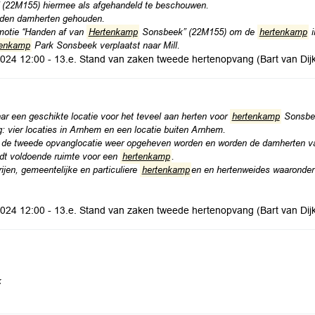
(22M155) hiermee als afgehandeld te beschouwen.
den damherten gehouden.
motie “Handen af van
Hertenkamp
Sonsbeek” (22M155) om de
hertenkamp
i
tenkamp
Park Sonsbeek verplaatst naar Mill.
 2024 12:00 - 13.e. Stand van zaken tweede hertenopvang (Bart van Di
ar een geschikte locatie voor het teveel aan herten voor
hertenkamp
Sonsbeek
: vier locaties in Arnhem en een locatie buiten Arnhem.
an de tweede opvanglocatie weer opgeheven worden en worden de damherten va
edt voldoende ruimte voor een
hertenkamp
.
en, gemeentelijke en particuliere
hertenkamp
en en hertenweides waaronder o
 2024 12:00 - 13.e. Stand van zaken tweede hertenopvang (Bart van Di
k