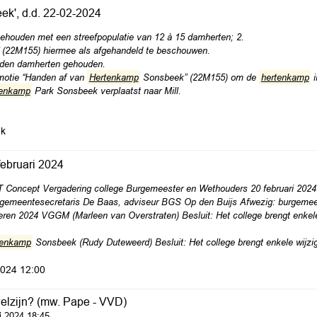
k', d.d. 22-02-2024
houden met een streefpopulatie van 12 à 15 damherten; 2.
(22M155) hiermee als afgehandeld te beschouwen.
den damherten gehouden.
motie “Handen af van
Hertenkamp
Sonsbeek” (22M155) om de
hertenkamp
i
tenkamp
Park Sonsbeek verplaatst naar Mill.
k
februari 2024
Concept Vergadering college Burgemeester en Wethouders 20 februari 202
s, gemeentesecretaris De Baas, adviseur BGS Op den Buijs Afwezig: burgeme
eren 2024 VGGM (Marleen van Overstraten) Besluit: Het college brengt enkele
tenkamp
Sonsbeek (Rudy Duteweerd) Besluit: Het college brengt enkele wijzi
2024 12:00
welzijn? (mw. Pape - VVD)
i 2024 18:45