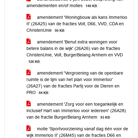
amendementen en/of moties
140 KB
amendement 'Woningbouw als kans Immerloo
II' (26A25) van de fracties Volt, D66, VVD, CDA en
ChristenUnie
95 KB
amendement 'Benut extra woningen voor
betere balans in de wijk' (26A26) van de fracties
ChristenUnie, Volt, BurgerBelang Arnhem en VVD
126 KB
amendement 'Vergroening van de openbare
ruimte is de lijm van het plan voor Immerloo'
(26A27) van de fracties Partij voor de Dieren en
PRO
84 KB
amendement 'Zorg voor een toegankelijk en
inclusief Hart van Immerloo voor iedereen' (26A28)
van de fractie BurgerBelang Arnhem
93 KB
motie 'Sportvoorziening vanaf dag één voor de
wijk Immerloo II' (26M45) van de fracties D66 en