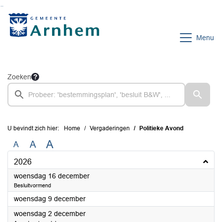
Ga naar de inhoud van deze pagina
Ga naar het zoeken
Ga naar het menu
Menu
Zoeken
U bevindt zich hier:
Home
Vergaderingen
Politieke Avond
A
A
A
2026
2026
woensdag 16 december
Besluitvormend
2026
woensdag 9 december
2026
woensdag 2 december