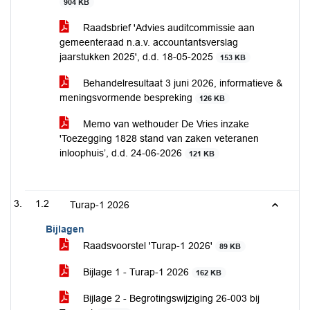
904 KB
Raadsbrief 'Advies auditcommissie aan
gemeenteraad n.a.v. accountantsverslag
jaarstukken 2025', d.d. 18-05-2025
153 KB
Behandelresultaat 3 juni 2026, informatieve &
meningsvormende bespreking
126 KB
Memo van wethouder De Vries inzake
'Toezegging 1828 stand van zaken veteranen
inloophuis’, d.d. 24-06-2026
121 KB
1.2
Turap-1 2026
Bijlagen
Raadsvoorstel 'Turap-1 2026'
89 KB
Bijlage 1 - Turap-1 2026
162 KB
Bijlage 2 - Begrotingswijziging 26-003 bij