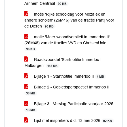
Arnhem Centraal
90 KB
motie 'Rijke schooldag voor Mozaïek en
andere scholen' (26M46) van de fractie Partij voor
de Dieren
90 KB
motie 'Meer woondiversiteit in Immerloo II'
(26M48) van de fracties VVD en ChristenUnie
96 KB
Raadsvoorstel 'Startnotitie Immerloo II
Malburgen'
115 KB
Bijlage 1 - Startnotitie Immerloo II
4 MB
Bijlage 2 - Gebiedsperspectief Immerloo II
38 MB
Bijlage 3 - Verslag Participatie voorjaar 2025
13 MB
Lijst met insprekers d.d. 13 mei 2026
92 KB