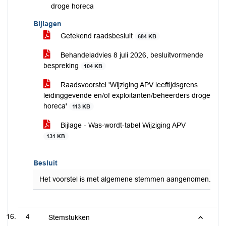
droge horeca
Bijlagen
Getekend raadsbesluit
684 KB
Behandeladvies 8 juli 2026, besluitvormende
bespreking
104 KB
Raadsvoorstel 'Wijziging APV leeftijdsgrens
leidinggevende en/of exploitanten/beheerders droge
horeca'
113 KB
Bijlage - Was-wordt-tabel Wijziging APV
131 KB
Besluit
Het voorstel is met algemene stemmen aangenomen.
4
Stemstukken