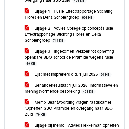
overgang naar SBO Zuid'
105 KB
Bijlage 1 - Fusie-Effectrapportage Stichting
Flores en Delta Scholengroep
991 KB
Bijlage 2 - Advies College op concept Fusie-
Effectrapportage Stichting Flores en Delta
Scholengroep
714 KB
Bijlage 3 - Ingekomen Verzoek tot opheffing
openbare SBO-school de Piramide wegens fusie
59 KB
Lijst met insprekers d.d. 1 juli 2026
94 KB
Behandelresultaat 1 juli 2026, informatieve en
meningsvormende bespreking
108 KB
Memo Beantwoording vragen raadskamer
‘Opheffen SBO Piramide en overgang naar SBO
Zuid’
79 KB
Bijlage bij memo - Advies Hekkelman opheffen