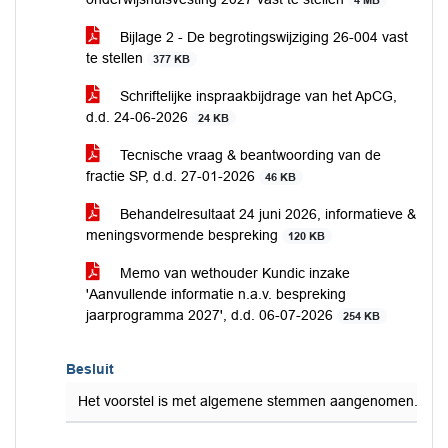
4 MB
Bijlage 2 - De begrotingswijziging 26-004 vast
te stellen
377 KB
Schriftelijke inspraakbijdrage van het ApCG,
d.d. 24-06-2026
24 KB
Tecnische vraag & beantwoording van de
fractie SP, d.d. 27-01-2026
46 KB
Behandelresultaat 24 juni 2026, informatieve &
meningsvormende bespreking
120 KB
Memo van wethouder Kundic inzake
'Aanvullende informatie n.a.v. bespreking
jaarprogramma 2027', d.d. 06-07-2026
254 KB
Besluit
Het voorstel is met algemene stemmen aangenomen.