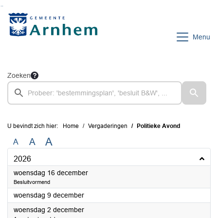
Ga naar de inhoud van deze pagina
Ga naar het zoeken
Ga naar het menu
Menu
Zoeken
U bevindt zich hier:
Home
Vergaderingen
Politieke Avond
A
A
A
2026
2026
woensdag 16 december
Besluitvormend
2026
woensdag 9 december
2026
woensdag 2 december