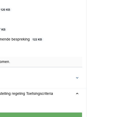
120 KB
7 KB
rmende bespreking
122 KB
nomen.
elling regeling Toetsingscriteria