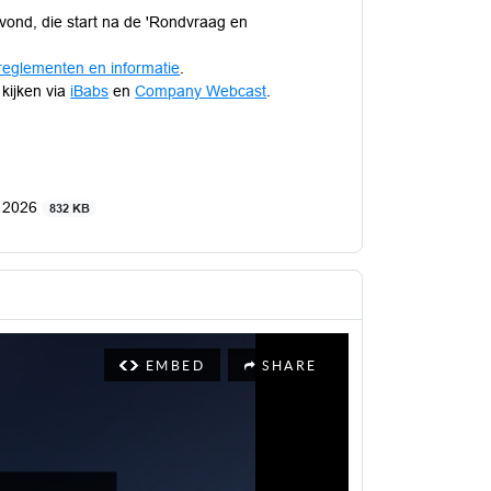
Avond, die start na de 'Rondvraag en
reglementen en informatie
.
 kijken via
iBabs
en
Company Webcast
.
i 2026
832 KB