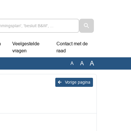
n
Veelgestelde
Contact met de
vragen
raad
A
A
A
Vorige pagina