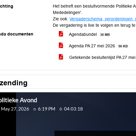
ichting
Het betreft een besluitvormende Politieke 
Mededelingen'.
Zie ook:
Vergaderschema, verordeningen, 
De vergadering is live te volgen en terug te
nda documenten
Agendabundel
36 MB
Agenda PA 27 mei 2026
96 KB
Getekende besluitenlijst PA 27 me
tzending