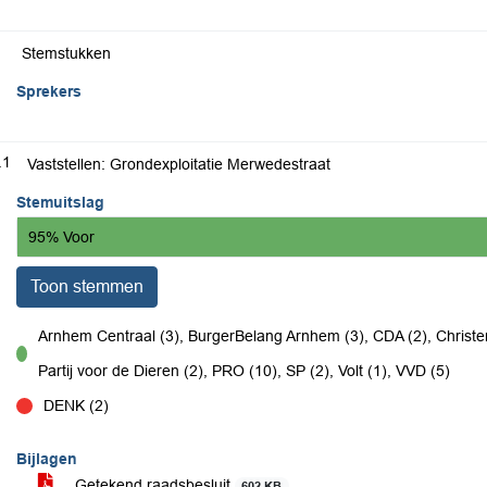
Stemstukken
Sprekers
.1
Vaststellen: Grondexploitatie Merwedestraat
Stemuitslag
95% Voor
Toon stemmen
Arnhem Centraal (3), BurgerBelang Arnhem (3), CDA (2), Christe
voor
Partij voor de Dieren (2), PRO (10), SP (2), Volt (1), VVD (5)
DENK (2)
tegen
Bijlagen
Getekend raadsbesluit
602 KB