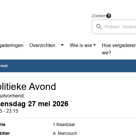
Zoeken
gaderingen
Overzichten
Wie is wie
Hoe vergadere
we?
Avond
litieke Avond
uitvormend
ensdag 27 mei 2026
5 - 23:15
tie
1 Raadzaal
itter
A. Marcouch