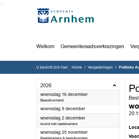
Ga naar de inhoud van deze pagina
Ga naar het zoeken
Ga naar het menu
Welkom
Gemeenteraadsverkiezingen
Ver
U bevindt zich hier:
Home
Vergaderingen
Politieke 
2026
Po
2026
woensdag 16 december
Besl
Besluitvormend
wo
2026
woensdag 9 december
20:1
2026
woensdag 2 december
Avond met raadskamers
Loca
2026
woensdag 25 november
Voorz
Raadskamers & besluitvorming