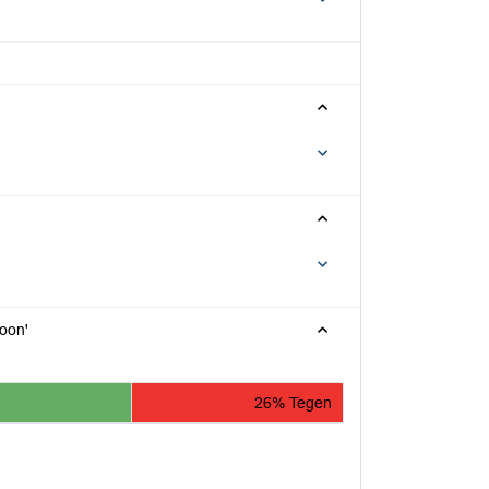
oon'
26% Tegen