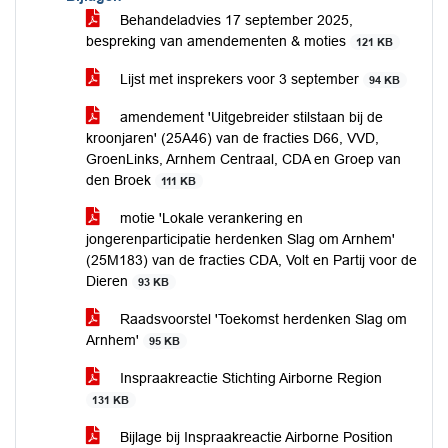
Behandeladvies 17 september 2025,
bespreking van amendementen & moties
121 KB
Lijst met insprekers voor 3 september
94 KB
amendement 'Uitgebreider stilstaan bij de
kroonjaren' (25A46) van de fracties D66, VVD,
GroenLinks, Arnhem Centraal, CDA en Groep van
den Broek
111 KB
motie 'Lokale verankering en
jongerenparticipatie herdenken Slag om Arnhem'
(25M183) van de fracties CDA, Volt en Partij voor de
Dieren
93 KB
Raadsvoorstel 'Toekomst herdenken Slag om
Arnhem'
95 KB
Inspraakreactie Stichting Airborne Region
131 KB
Bijlage bij Inspraakreactie Airborne Position