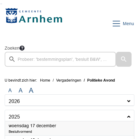
Ga naar de inhoud van deze pagina
Ga naar het zoeken
Ga naar het menu
Menu
Zoeken
U bevindt zich hier:
Home
Vergaderingen
Politieke Avond
A
A
A
2026
2025
2025
woensdag 17 december
Besluitvormend