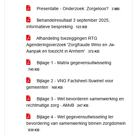
Presentatie - Onderzoek: Zorgeloos?
3 MB
Behandelresultaat 3 september 2025,
informatieve bespreking
123 KB
Afhandeling toezeggingen RTG
Agenderingsverzoek 'Zorgfraude Wmo en Jw-
Aanpak en toezicht in Arnhem'
372 KB
Bijlage 1 - Matrix gegevensuitwisseling
745 KB
Bijlage 2 - VNG Factsheet-Suwinet voor
gemeenten
168 KB
Bijlage 3 - Wet bevorderen samenwerking en
rechtmatige zorg - AMvB
247 KB
Bijlage 4 - Wet gegevensuitwisseling ter
bevordering van samenwerking binnen zorgdomein
839 KB