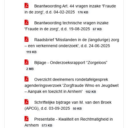
Beantwoording Art. 44 vragen inzake 'Fraude
in de zorg', d.d. 04-02-2025
176 KB
Beantwoording technische vragen inzake
'Fraude in de zorg', d.d. 19-08-2025
67 KB
Raadsbrief 'Misstanden in de (langdurige) zorg
– een verkennend onderzoek', d.d. 24-06-2025
119 KB
Bijlage - Onderzoeksrapport “Zorgeloos”
2 MB
Overzicht deelnemers rondetafelgesprek
agenderingsverzoek 'Zorgfraude Wmo en Jeugdwet
– Aanpak en toezicht in Arnhem'
102 KB
Schriftelijke bijdrage van M. van den Broek
(APCG), d.d. 03-09-2025
50 KB
Presentatie - Kwaliteit en Rechtmatigheid in
Arnhem
573 KB