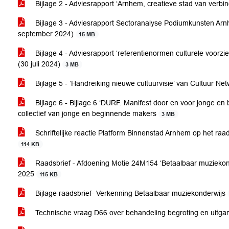
Bijlage 2 - Adviesrapport ‘Arnhem, creatieve stad van verbi
Bijlage 3 - Adviesrapport Sectoranalyse Podiumkunsten Ar
september 2024)
15 MB
Bijlage 4 - Adviesrapport ‘referentienormen culturele voo
(30 juli 2024)
3 MB
Bijlage 5 - ‘Handreiking nieuwe cultuurvisie’ van Cultuur 
Bijlage 6 - Bijlage 6 ‘DURF. Manifest door en voor jonge 
collectief van jonge en beginnende makers
3 MB
Schriftelijke reactie Platform Binnenstad Arnhem op het raa
114 KB
Raadsbrief - Afdoening Motie 24M154 ‘Betaalbaar muziekond
2025
115 KB
Bijlage raadsbrief- Verkenning Betaalbaar muziekonderwijs
Technische vraag D66 over behandeling begroting en uitga