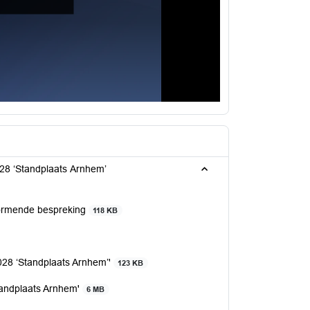
028 ‘Standplaats Arnhem’
vormende bespreking
118 KB
028 ‘Standplaats Arnhem’'
123 KB
tandplaats Arnhem'
6 MB