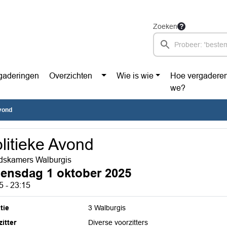
Zoeken
gaderingen
Overzichten
Wie is wie
Hoe vergadere
we?
Avond
litieke Avond
dskamers Walburgis
ensdag 1 oktober 2025
5 - 23:15
tie
3 Walburgis
itter
Diverse voorzitters