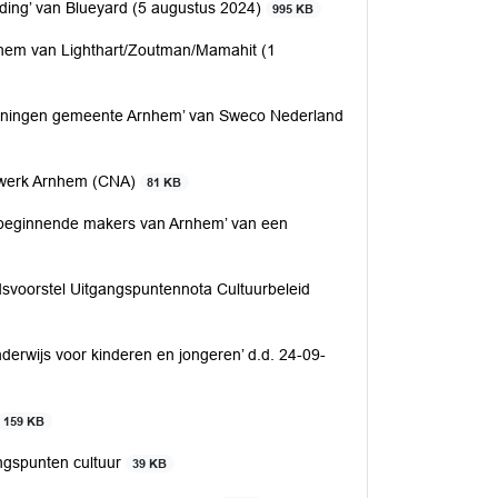
nding’ van Blueyard (5 augustus 2024)
995 KB
nhem van Lighthart/Zoutman/Mamahit (1
rzieningen gemeente Arnhem’ van Sweco Nederland
Netwerk Arnhem (CNA)
81 KB
en beginnende makers van Arnhem’ van een
dsvoorstel Uitgangspuntennota Cultuurbeleid
erwijs voor kinderen en jongeren’ d.d. 24-09-
159 KB
ngspunten cultuur
39 KB