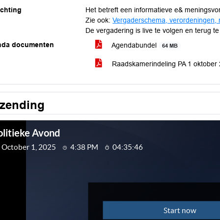
ichting
Het betreft een informatieve e& meningsvo
Zie ook:
Vergaderschema, verordeningen, 
De vergadering is live te volgen en terug te
nda documenten
Agendabundel
64 MB
Raadskamerindeling PA 1 oktober
tzending