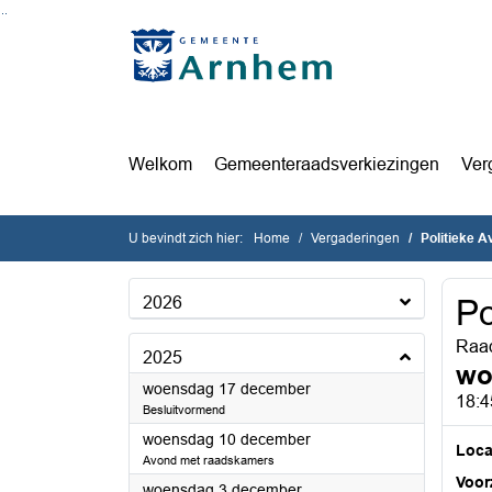
Ga naar de inhoud van deze pagina
Ga naar het zoeken
Ga naar het menu
Welkom
Gemeenteraadsverkiezingen
Ver
U bevindt zich hier:
Home
Vergaderingen
Politieke 
2026
Po
Raa
2025
wo
2025
woensdag 17 december
18:4
Besluitvormend
2025
woensdag 10 december
Loca
Avond met raadskamers
Voorz
2025
woensdag 3 december