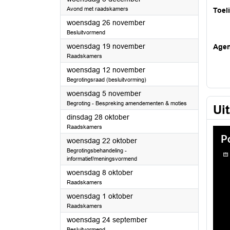
Avond met raadskamers
Toel
2025
woensdag 26 november
Besluitvormend
2025
woensdag 19 november
Age
Raadskamers
2025
woensdag 12 november
Begrotingsraad (besluitvorming)
2025
woensdag 5 november
Begroting - Bespreking amendementen & moties
Ui
2025
dinsdag 28 oktober
Raadskamers
2025
woensdag 22 oktober
Begrotingsbehandeling -
informatief/meningsvormend
2025
woensdag 8 oktober
Raadskamers
2025
woensdag 1 oktober
Raadskamers
2025
woensdag 24 september
Besluitvormend