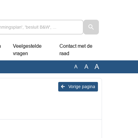
n
Veelgestelde
Contact met de
vragen
raad
A
A
A
Vorige pagina