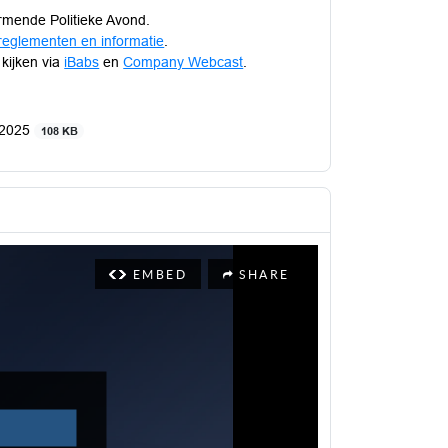
rmende Politieke Avond.
reglementen en informatie
.
 kijken via
iBabs
en
Company Webcast
.
 2025
108 KB