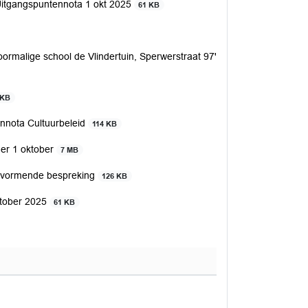
 Uitgangspuntennota 1 okt 2025
61 KB
voormalige school de Vlindertuin, Sperwerstraat 97'
 KB
ennota Cultuurbeleid
114 KB
er 1 oktober
7 MB
gsvormende bespreking
126 KB
ktober 2025
61 KB