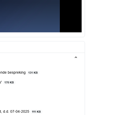
ende bespreking
131 KB
s'
170 KB
nd, d.d. 07-04-2025
111 KB