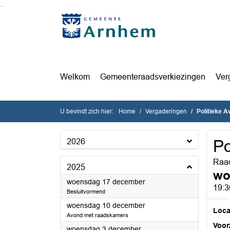
Ga naar de inhoud van deze pagina
Ga naar het zoeken
Ga naar het menu
Welkom
Gemeenteraadsverkiezingen
Ver
U bevindt zich hier:
Home
Vergaderingen
Politieke 
2026
Po
Raad
2025
wo
2025
woensdag 17 december
19:3
Besluitvormend
2025
woensdag 10 december
Loca
Avond met raadskamers
Voorz
2025
woensdag 3 december