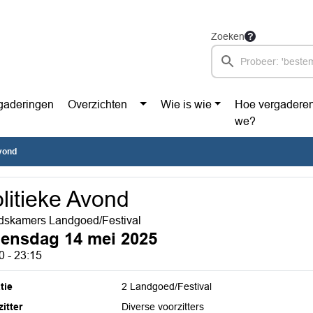
Zoeken
gaderingen
Overzichten
Wie is wie
Hoe vergadere
we?
Avond
litieke Avond
skamers Landgoed/Festival
ensdag 14 mei 2025
0 - 23:15
tie
2 Landgoed/Festival
itter
Diverse voorzitters