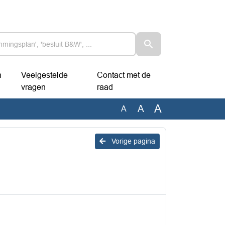
n
Veelgestelde
Contact met de
vragen
raad
A
A
A
Vorige pagina