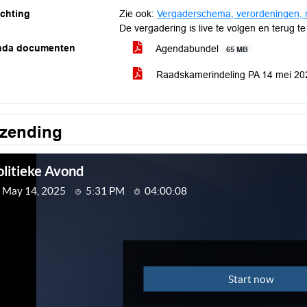
ichting
Zie ook:
Vergaderschema, verordeningen, 
De vergadering is live te volgen en terug te
nda documenten
Agendabundel
65 MB
Raadskamerindeling PA 14 mei 2
tzending