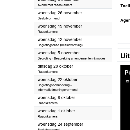
Avond met raadskamers
Toel
2025
woensdag 26 november
Besluitvormend
Age
2025
woensdag 19 november
Raadskamers
2025
woensdag 12 november
Begrotingsraad (besluitvorming)
2025
woensdag 5 november
Ui
Begroting - Bespreking amendementen & moties
2025
dinsdag 28 oktober
Raadskamers
2025
woensdag 22 oktober
Begrotingsbehandeling -
informatief/meningsvormend
2025
woensdag 8 oktober
Raadskamers
2025
woensdag 1 oktober
Raadskamers
2025
woensdag 24 september
Besluitvormend