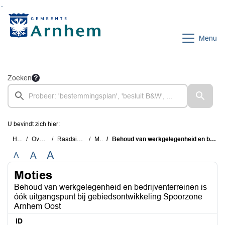
Ga naar de inhoud van deze pagina
Ga naar het zoeken
Ga naar het menu
Menu
Zoeken
U bevindt zich hier:
Home
Overzichten
Raadsinstrumenten
Moties
Behoud van werkgelegenheid en bedrijventerreinen is óók uitgangspunt bij gebiedsontwikkeling Spoorzone Arnhem Oost
A
A
A
Moties
Behoud van werkgelegenheid en bedrijventerreinen is
óók uitgangspunt bij gebiedsontwikkeling Spoorzone
Arnhem Oost
ID